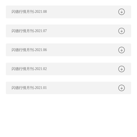
闪德行情月刊-2021.08
闪德行情月刊-2021.07
闪德行情月刊-2021.06
闪德行情月刊-2021.02
闪德行情月刊-2021.01