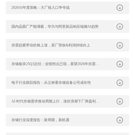
2026AI年度策略：大厂链入口争夺战
国内晶圆厂产能满载，华为与阿里新品响应端侧AI趋势
供需趋紧带动价格上涨，原厂营收&利润持续向上
存储板块25Q3总结：业绩拐点已现，展望2026年供需紧张，存储超级大周...
电子行业跟踪报告：从泛林看存储设备公司成长性
AI 时代存储需求推动周期上行，涨价浪潮下厂商盈利能力逐季提升
存储行业深度报告：新周期，新机遇