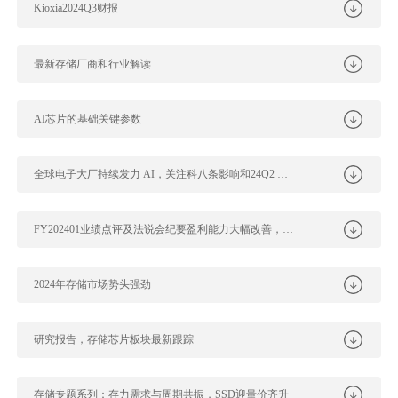
Kioxia2024Q3财报
最新存储厂商和行业解读
AI芯片的基础关键参数
全球电子大厂持续发力 AI，关注科八条影响和24Q2 业绩趋势
FY202401业绩点评及法说会纪要盈利能力大幅改善，AI存储推动 Ca...
2024年存储市场势头强劲
研究报告，存储芯片板块最新跟踪
存储专题系列：存力需求与周期共振，SSD迎量价齐升