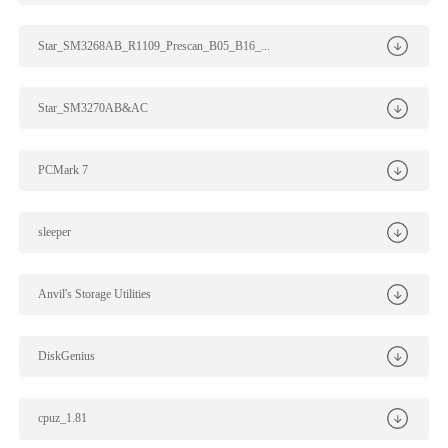
Star_SM3268AB_R1109_Prescan_B05_B16_...
Star_SM3270AB&AC
PCMark 7
sleeper
Anvil's Storage Utilities
DiskGenius
cpuz_1.81