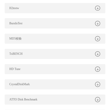
H2testw
BurnInTest
MD5校验
TxBENCH
HD Tune
CrystalDiskMark
ATTO Disk Benchmark