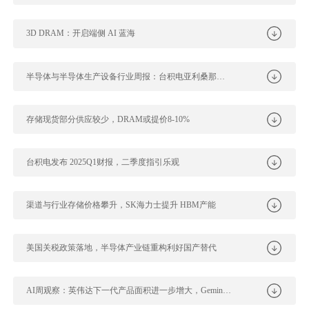
3D DRAM：开启端侧 AI 蓝海
半导体与半导体生产设备行业周报：台积电亚利桑那州厂新获AMD订单，国内主...
存储现货部分供应较少，DRAM或提价8-10%
台积电发布 2025Q1财报，二季度指引乐观
渠道与行业存储价格攀升，SK海力士提升 HBM产能
美国关税政策落地，半导体产业链重构利好国产替代
AI周观察：英伟达下一代产品面积进一步增大，Gemini持续发布新功能