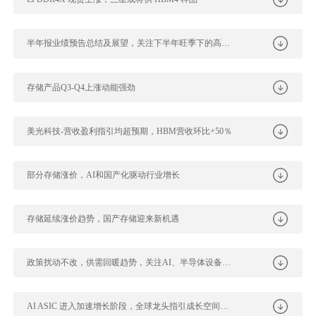
半年报业绩预告总结及展望，关注下半年旺季下的高景气赛道
存储产品Q3-Q4上涨动能强劲
美光科技-营收盈利指引均超预期，HBM营收环比+50％
部分存储涨价，AI和国产化驱动行业增长
存储延续涨价趋势，国产存储迎来新机遇
政策扰动不改，供需回暖趋势，关注AI、半导体设备等结构性机会
AI ASIC 进入加速增长阶段，全球龙头指引成长空间广阔