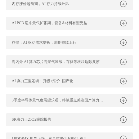
内存涨价超预期，AI 存力持续升温
AI PCB 迎来景气扩张期，设备&材料有望受益
存储：AI 驱动需求增长，周期持续上行
海内外 AI 算力芯片高景气延续，存储等板块边际复苏趋势向上
AI 存力三重逻辑：升级+涨价+国产化
3季度半导体景气度展望乐观，持续重点关注国产算力及自主可控方向
SK海力士25Q2跟踪报告
LPDDR4X 现货上涨，三星或将供 HBM4 样品