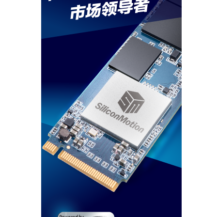
闪德周评【46周】原厂再
次涨价加剧供给紧张，本周
存储市场DRAM和内存再刷
2025-11-14
新高
闪德周评【45周】本周存
储市场再现分化态势，内存
小幅松动、SSD缺货
2025-11-07
闪德周评【44周】晶圆合
约价上涨！本周存储市场降
温调整
2025-10-31
闪德周评【43周】本周存
储市场再现分化态势，内存
小幅松动、SSD坚挺
2025-10-24