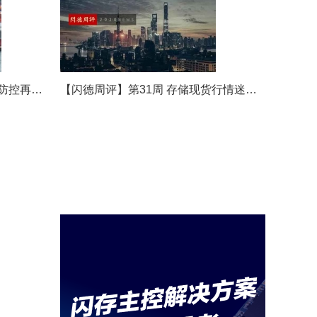
约价上调，本周存储市场持
续上涨
2025-12-19
闪德周评【50周】缺货浪
潮加剧，库存告急！本周存
【闪德周评】第32周 香港疫情防控再加严，国内存储市场现货减少!
【闪德周评】第31周 存储现货行情迷跌，核心盯紧市场现货变动！
储市场供货紧张
2025-12-15
闪德周评【49周】DRAM颗
粒持续飙涨，本周存储市场
保持稳定
2025-12-05
闪德周评【48周】本周存
储市场供给持续吃紧，补货
周期拉长
2025-11-28
闪德周评【47周】现货市
场报价混乱，本周存储价格
持续上涨
2025-11-21