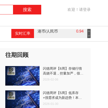
搜索
欢迎！请登录
实时汇率
英镑/人民币
9.16
欧元/人民币
7.59
美元/人民币
7.3
往期回顾
港币/人民币
0.94
闪德周评【6周】存储行情
高烧不退，控量加严，假期
前市场进入“持货待涨”阶段
2026-02-06
闪德周评【5周】低库存
+强需求成为新趋势！本周
DRAM市场现货价格飙升
2026-01-30