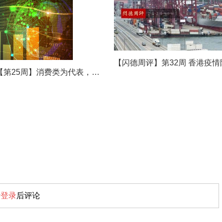
闪德周评【第25周】消费类为代表，需求不足继续拉存储价格下跌，设备商指新产能投资下降，供需改善现曙光
请
登录
后评论