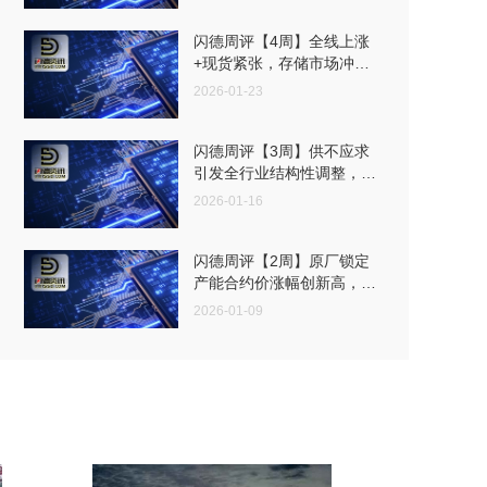
闪德周评【4周】全线上涨
+现货紧张，存储市场冲进
高风险博弈阶段
2026-01-23
闪德周评【3周】供不应求
引发全行业结构性调整，本
周高阶产品市场价格疯狂
2026-01-16
闪德周评【2周】原厂锁定
产能合约价涨幅创新高，本
周存储市场补库需求激增
2026-01-09
闪德周评【52周】原厂端
持续推高合约价，成品价格
倒挂挤压利润空间
2025-12-26
闪德周评【51周】Wafer合