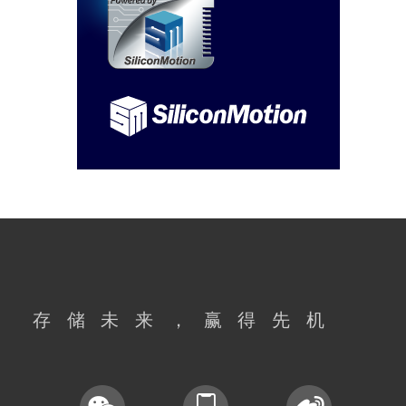
闪德周评【42周】原厂库
存见底，本周存储市场上涨
势头依然强势
2025-10-17
闪德周评【41周】内存颗
粒供应紧张，本周存储市场
明显升温
2025-10-10
闪德周评【39周】缺货成
常态，本周存储市场延续上
涨趋势
2025-09-26
闪德周评【38周】市场缺
货引发涨价浪潮，本周存储
市场全面上涨
存储未来，赢得先机
2025-09-19
闪德周评【37周】内存市
场反弹上涨，SSD产品价格