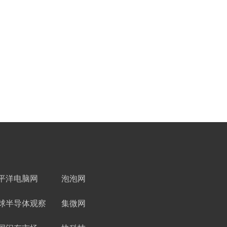
平洋电脑网
泡泡网
球半导体观察
集微网