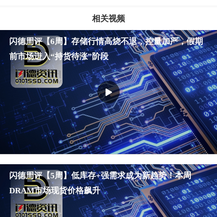
相关视频
闪德周评【6周】存储行情高烧不退，控量加严，假期
前市场进入“持货待涨”阶段
闪德周评【5周】低库存+强需求成为新趋势！本周
微信好友
朋友圈
微博
DRAM市场现货价格飙升
发送