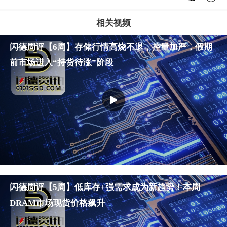
相关视频
闪德周评【6周】存储行情高烧不退，控量加严，假期
前市场进入“持货待涨”阶段
微信好友
朋友圈
微博
闪德周评【5周】低库存+强需求成为新趋势！本周
DRAM市场现货价格飙升
发送