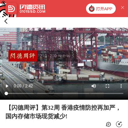
【闪德周评】第32周 香港疫情防控再加严，
国内存储市场现货减少!