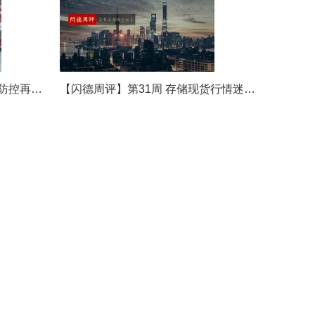
约价上调，本周存储市场持
续上涨
2025-12-19
闪德周评【50周】缺货浪
潮加剧，库存告急！本周存
【闪德周评】第32周 香港疫情防控再加严，国内存储市场现货减少!
【闪德周评】第31周 存储现货行情迷跌，核心盯紧市场现货变动！
储市场供货紧张
2025-12-15
闪德周评【49周】DRAM颗
粒持续飙涨，本周存储市场
保持稳定
2025-12-05
闪德周评【48周】本周存
储市场供给持续吃紧，补货
周期拉长
2025-11-28
闪德周评【47周】现货市
场报价混乱，本周存储价格
持续上涨
2025-11-21