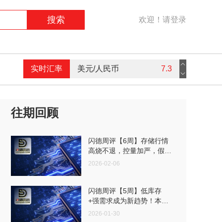
搜索
欢迎！请登录
美元/人民币
7.3
实时汇率
港币/人民币
0.94
英镑/人民币
9.16
往期回顾
欧元/人民币
7.59
闪德周评【6周】存储行情
高烧不退，控量加严，假期
前市场进入“持货待涨”阶段
2026-02-06
闪德周评【5周】低库存
+强需求成为新趋势！本周
DRAM市场现货价格飙升
2026-01-30