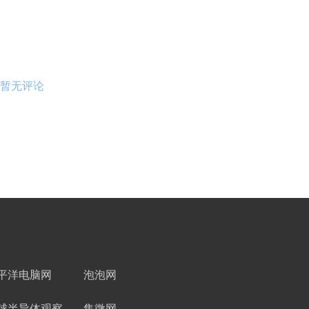
暂无评论
平洋电脑网
泡泡网
球半导体观察
集微网