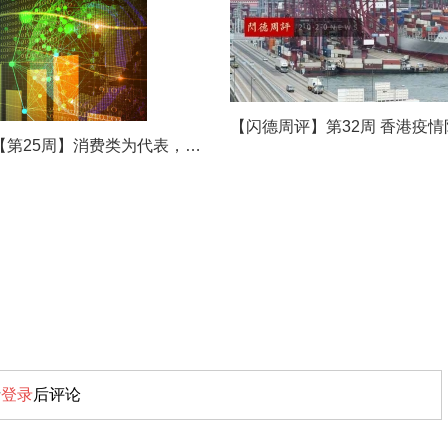
闪德周评【第25周】消费类为代表，需求不足继续拉存储价格下跌，设备商指新产能投资下降，供需改善现曙光
请
登录
后评论