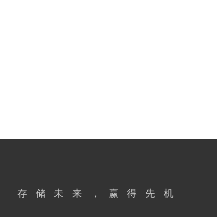
闪德周评【46周】原厂再
次涨价加剧供给紧张，本周
存储市场DRAM和内存再刷
2025-11-14
新高
闪德周评【45周】本周存
储市场再现分化态势，内存
小幅松动、SSD缺货
2025-11-07
闪德周评【44周】晶圆合
约价上涨！本周存储市场降
温调整
2025-10-31
闪德周评【43周】本周存
储市场再现分化态势，内存
小幅松动、SSD坚挺
存储未来，赢得先机
2025-10-24