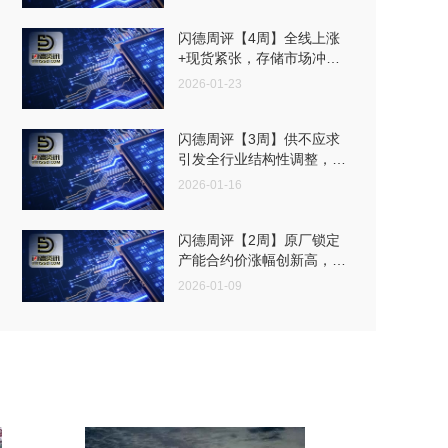
闪德周评【4周】全线上涨
+现货紧张，存储市场冲进
高风险博弈阶段
2026-01-23
闪德周评【3周】供不应求
引发全行业结构性调整，本
周高阶产品市场价格疯狂
2026-01-16
闪德周评【2周】原厂锁定
产能合约价涨幅创新高，本
周存储市场补库需求激增
2026-01-09
闪德周评【52周】原厂端
持续推高合约价，成品价格
倒挂挤压利润空间
2025-12-26
闪德周评【51周】Wafer合