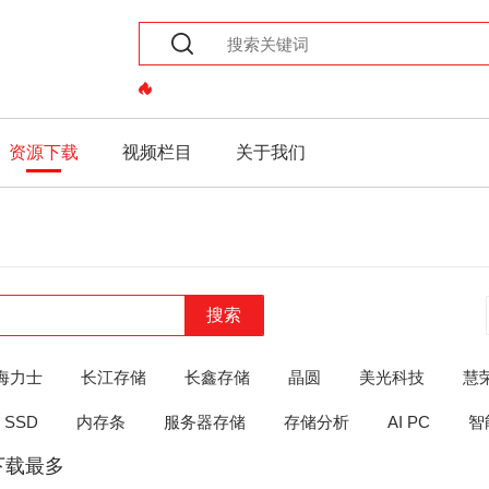
资源下载
视频栏目
关于我们
搜索
海力士
长江存储
长鑫存储
晶圆
美光科技
慧
SSD
内存条
服务器存储
存储分析
AI PC
智
下载最多
the
the
the
the
and
or
ELSE
THEN