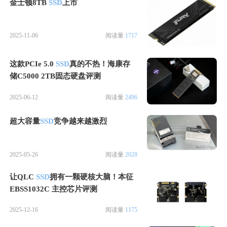
金士顿8TB
SSD
上市
2025-11-06
阅读量
1717
这款PCIe 5.0
SSD
真的不热！海康存
储C5000 2TB固态硬盘评测
2025-06-12
阅读量
2496
超大容量
SSD
竞争越来越激烈
2025-05-26
阅读量
2028
让QLC
SSD
拥有一颗硬核大脑！本征
EBSS1032C 主控芯片评测
2025-12-16
阅读量
1175