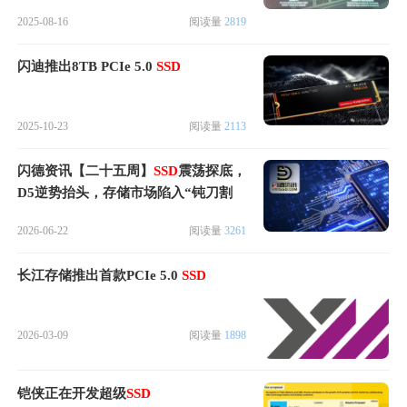
2025-08-16
阅读量
2819
闪迪推出8TB PCIe 5.0
SSD
2025-10-23
阅读量
2113
闪德资讯【二十五周】
SSD
震荡探底，
D5逆势抬头，存储市场陷入“钝刀割
肉”行情
2026-06-22
阅读量
3261
长江存储推出首款PCIe 5.0
SSD
2026-03-09
阅读量
1898
铠侠正在开发超级
SSD