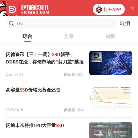
取消
综合
文章
视频
闪德资讯【三十一周】
SSD
躺平，
DDR5在涨，存储市场的“剪刀差”越拉
越大
2026-07-31
阅读量
1819
高容量
SSD
价格比黄金还贵
2026-01-20
阅读量
1824
闪迪未来将推1PB大容量
SSD