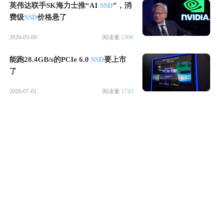
英伟达联手SK海力士推“AI
SSD
”，消
费级
SSD
价格悬了
2026-03-09
阅读量
1308
能跑28.4GB/s的PCIe 6.0
SSD
要上市
了
2026-07-01
阅读量
1743
群联未复现
SSD
掉盘问题
2025-08-28
阅读量
1549
群联推出PCIe 5.0企业级
SSD
新品
2025-11-20
阅读量
1579