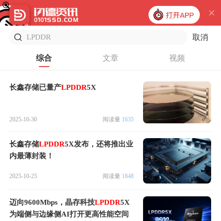
取消
综合
文章
视频
长鑫存储已量产
LPDDR
5X
2025-10-30
阅读量
1635
长鑫存储
LPDDR
5X发布，还将推出业
内最薄封装！
2025-10-25
阅读量
1848
迈向9600Mbps，晶存科技
LPDDR
5X
为端侧与边缘侧AI打开更高性能空间