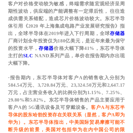
客户对价格变动较为敏感，终端需求随宏观经济呈周
期性波动，供应端的产能调整有一定滞后性， 往往造
成供需关系错配，造成芯片价格波动较大。东芯半导
体引用《2020 年上海集成电路产业发展研究报告》指
出，全球半导体在2019年进入下行周期，全球
存储器
厂商计划全年投资仅为180亿美元，是近年来最为保守
的投资水平，
存储器
价格大幅下降41%，东芯半导体
主打的
SLC
NAND系列产品，单价在报告期内亦出现
大幅下降。
·报告期内，东芯半导体对客户A的销售收入分别为
584.54万元、3,720.84万元、23,324.50万元和2,647.17
万元，占主营业务收入的比例分别为1.15%、7.25%、
29.80%和5.82%。东芯半导体销售的产品主要应用于
客户A的 5G通讯设备及可穿戴设备。
客户A与东芯半
导体的股东哈勃投资存在关联关系（显然，客户A即为
华为）。东芯半导体指出，中美国际贸易摩擦可能不
断升级的前景，美国对包括华为在内中国公司的限