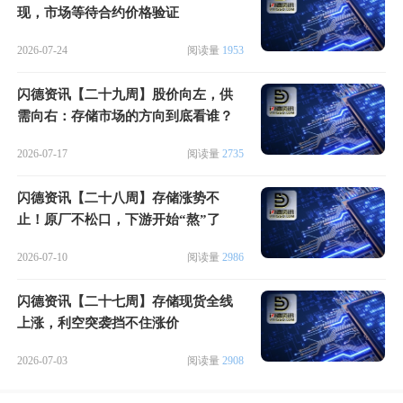
现，市场等待合约价格验证
2026-07-24
阅读量
1953
闪德资讯【二十九周】股价向左，供
需向右：存储市场的方向到底看谁？
2026-07-17
阅读量
2735
闪德资讯【二十八周】存储涨势不
止！原厂不松口，下游开始“熬”了
2026-07-10
阅读量
2986
闪德资讯【二十七周】存储现货全线
上涨，利空突袭挡不住涨价
2026-07-03
阅读量
2908