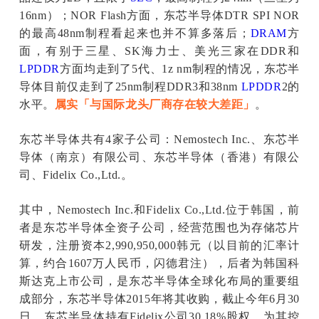
16nm）；NOR Flash方面，东芯半导体DTR SPI NOR
的最高48nm制程看起来也并不算多落后；
DRAM
方
面，有别于三星、SK海力士、美光三家在DDR和
LPDDR
方面均走到了5代、1z nm制程的情况，东芯半
导体目前仅走到了25nm制程DDR3和38nm
LPDDR
2的
水平。
属实「与国际龙头厂商存在较大差距」
。
东芯半导体共有4家子公司：Nemostech Inc.、东芯半
导体（南京）有限公司、东芯半导体（香港）有限公
司、Fidelix Co.,Ltd.。
其中，Nemostech Inc.和Fidelix Co.,Ltd.位于韩国，前
者是东芯半导体全资子公司，经营范围也为存储芯片
研发，注册资本2,990,950,000韩元（以目前的汇率计
算，约合1607万人民币，闪德君注），后者为韩国科
斯达克上市公司，是东芯半导体全球化布局的重要组
成部分，东芯半导体2015年将其收购，截止今年6月30
日，东芯半导体持有Fidelix公司30.18%股权，为其控