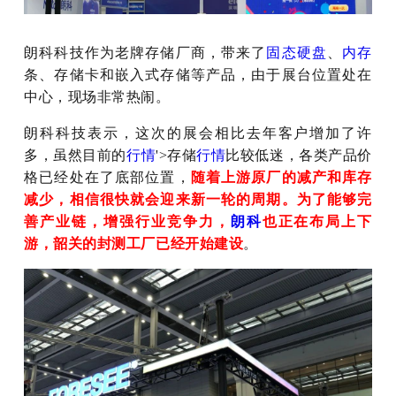
朗科科技作为老牌存储厂商，带来了
固态硬盘
、
内存
条、存储卡和嵌入式存储等产品，由于展台位置处在
中心，现场非常热闹。
朗科科技表示，这次的展会相比去年客户增加了许
多，虽然目前的
行情
'>存储
行情
比较低迷，各类产品价
格已经处在了底部位置，
随着上游原厂的减产和库存
减少，相信很快就会迎来新一轮的周期。为了能够完
善产业链，增强行业竞争力，
朗科
也正在布局上下
游，韶关的封测工厂已经开始建设
。