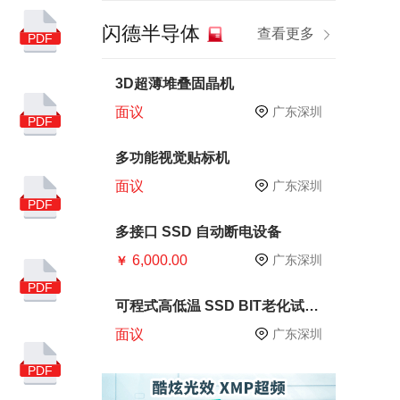
半导体技术
晶圆制造
闪德半导体
查看更多
PDF
十四五
芯片生产
芯片测试
CP测试
3D超薄堆叠固晶机
面议
广东深圳
内存
PCB
硅片
PDF
华为
DRAM
多功能视觉贴标机
面议
广东深圳
SMI
服务器
PDF
手机
智能手机
多接口 SSD 自动断电设备
6,000.00
产业链
原材料
广东深圳
￥
PDF
存储器
电子
可程式高低温 SSD BIT老化试验
箱
亚马逊广告
中国品牌
面议
广东深圳
跨境电商
慧荣
PDF