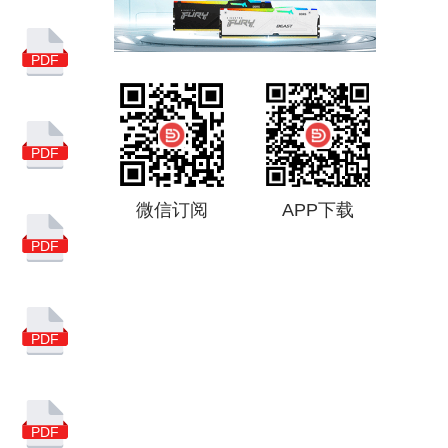
集成电路
USB
亚马逊
汽车
5G
PDF
联芸科技
市场分析
国产
NAND
PDF
闪德月刊
得一微
微信订阅
APP下载
慧荣科技
PDF
消费级主控芯片
市场调查
存储主控芯片
PDF
谷歌搜索
SSD主控芯片
PDF