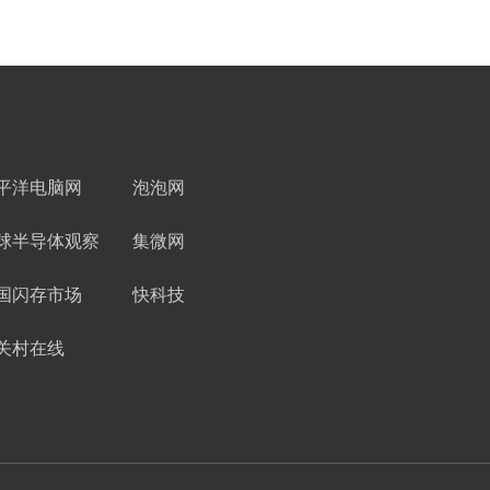
平洋电脑网
泡泡网
球半导体观察
集微网
国闪存市场
快科技
关村在线