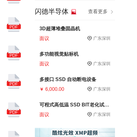
半导体技术
晶圆制造
闪德半导体
查看更多
十四五
芯片生产
芯片测试
CP测试
PDF
3D超薄堆叠固晶机
面议
广东深圳
内存
PCB
硅片
华为
DRAM
多功能视觉贴标机
PDF
面议
广东深圳
SMI
服务器
手机
智能手机
多接口 SSD 自动断电设备
PDF
6,000.00
产业链
原材料
广东深圳
￥
存储器
电子
可程式高低温 SSD BIT老化试验
箱
PDF
亚马逊广告
中国品牌
面议
广东深圳
跨境电商
慧荣