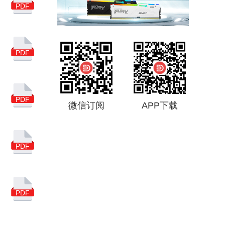
集成电路
USB
PDF
亚马逊
汽车
5G
联芸科技
市场分析
PDF
国产
NAND
闪德月刊
得一微
PDF
微信订阅
APP下载
慧荣科技
消费级主控芯片
PDF
市场调查
存储主控芯片
谷歌搜索
PDF
SSD主控芯片