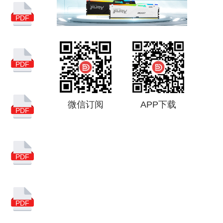
集成电路
USB
PDF
亚马逊
汽车
5G
联芸科技
市场分析
PDF
国产
NAND
闪德月刊
得一微
微信订阅
APP下载
慧荣科技
PDF
消费级主控芯片
市场调查
PDF
存储主控芯片
谷歌搜索
PDF
SSD主控芯片