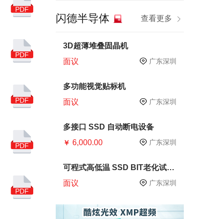
半导体技术
晶圆制造
PDF
闪德半导体
查看更多
十四五
芯片生产
芯片测试
CP测试
3D超薄堆叠固晶机
PDF
面议
广东深圳
内存
PCB
硅片
华为
DRAM
多功能视觉贴标机
PDF
面议
广东深圳
SMI
服务器
手机
智能手机
多接口 SSD 自动断电设备
6,000.00
产业链
原材料
广东深圳
￥
PDF
存储器
电子
可程式高低温 SSD BIT老化试验
箱
亚马逊广告
中国品牌
面议
广东深圳
PDF
跨境电商
慧荣