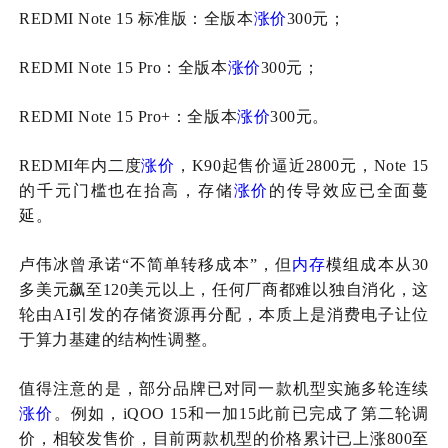
REDMI Note 15 标准版：全版本
涨价
300元；
REDMI Note 15 Pro：全版本
涨价
300元；
REDMI Note 15 Pro+：全版本
涨价
300元。
REDMI年内二度
涨价
，K90起售价逼近2800元，Note 15
的千元门槛也在抬高，存储
涨价
的传导效应已全面蔓
延。
卢伟冰曾承诺
“不简单转移成本”，但
内存
模组成本从30
多美元飙至120美元以上，任何厂商都难以独自消化，这
轮由AI引发的存储资源再分配，本质上是消费电子让位
于算力基建的结构性调整。
值得注意的是，部分品牌已对同一款机型实施多轮连续
涨价
。例如，
iQOO 15和一加15此前已完成了第二轮调
价，相较发售价，目前两款机型的价格累计已上涨800至