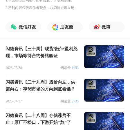
1.本文整理自网络，如有侵权，请联系删除。
2.所刊内容仅代表作者观点，非闪德资讯立场。
微信好友
朋友圈
微博
闪德资讯【三十周】现货涨价≠盈利兑
现，市场等待合约价格验证
2026-07-24
阅读量
1953
闪德资讯【二十九周】股价向左，供
需向右：存储市场的方向到底看谁？
2026-07-17
阅读量
2735
闪德资讯【二十八周】存储涨势不
止！原厂不松口，下游开始“熬”了