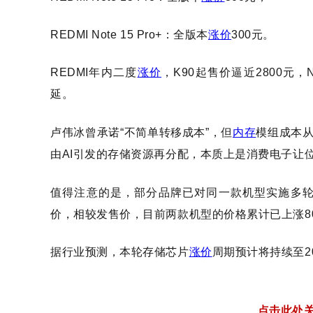
REDMI Note 15 Pro+：全版本
涨价
300元。
REDMI年内二度
涨价
，K90起售价逼近2800元，
延。
卢伟冰曾承诺
“不简单转移成本”，但
内存
模组成本从
由AI引发的存储资源再分配，本质上是消费电子让
值得注意的是，部分品牌已对同一款机型实施多
价，相较发售价，目前两款机型的价格累计已上涨800
据行业预测，本轮存储芯片
涨价
周期预计将持续至
点击此处