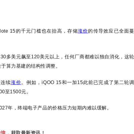
Note 15的千元门槛也在抬高，存储
涨价
的传导效应已全面
30多美元飙至120美元以上，任何厂商都难以独自消化，这
位于算力基建的结构性调整。
轮连续
涨价
。例如，
iQOO 15和一加15此前已完成了第二轮
至1500元。
2027年，终端电子产品的价格压力短期内难以缓解。
关注
，
获取最新资讯！