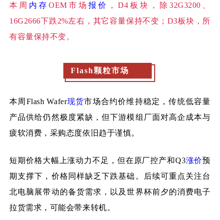
本周
内存
OEM市场
报价
，D4板块，除32G3200、
16G2666下跌2%左右，其它容量保持不变；D3板块，所
有容量保持不变。
Flash颗粒市场
本周
Flash Wafer
现货
市场合约价维持稳定，传统低容量
产品供给仍然极度紧缺，但下游模组厂面对高企成本与
疲软消费，采购态度依旧趋于谨慎。
短期价格大幅上涨动力不足，但在原厂控产和Q3
涨价
预
期支撑下，价格同样缺乏下跌基础。
后续可重点关注台
北电脑展带动的备货需求，
以及世界杯前夕的消费电子
拉货需求，可能会带来转机。