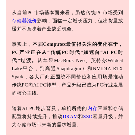
从
当前
PC
市场基本面来看，
虽然
传统
PC
市场受到
存储器
涨价
影响，
面临一定
增长
压力
，
但出货量放
缓并不意味着产业缺乏机会。
事实上，
本届
Computex最值得关注的变化在于，
PC产业正在从“传统PC时代”加速向“AI PC时
代”过渡。
从苹果MacBook Neo、英特尔Wildcat
Lake平台，到高通Snapdragon C和NVIDIA RTX
Spark，各大厂商正围绕不同价位和应用场景
推
动
传统
PC向AI PC转型，产品升级已成为
PC
行业发展
的核心主线。
随着
AI PC逐步普及，单机所需的
内存
容量和存储
配置将持续提升，推动
DRAM
和
SSD
容量升级，并
为存储市场带来新的需求增量。