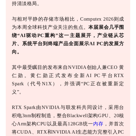
持清淡格局。
与相对平静的存储市场相比，
Computex 2026则成
为本周全球科技产业关注的焦点。
本届展会几乎围
绕“AI驱动PC重构”这一主题展开，产业链从芯
片、系统平台到终端产品全面展示AI PC的发展方
向。
其中最受瞩目的发布来自
NVIDIA创始人兼CEO 黄
仁勋。黄仁勋正式发布全新AI PC平台RTX
Spark（代号N1X），并强调“PC正在被重新定
义”。
RTX Spark由NVIDIA与联发科共同设计，采用台
积电3
nm
制程制造，整合
Blackwell架构GPU、20核
心Arm架构CPU以及最高128GB统一
内存
，并首次
将CUDA、RTX和NVIDIA AI生态能力完整引入PC