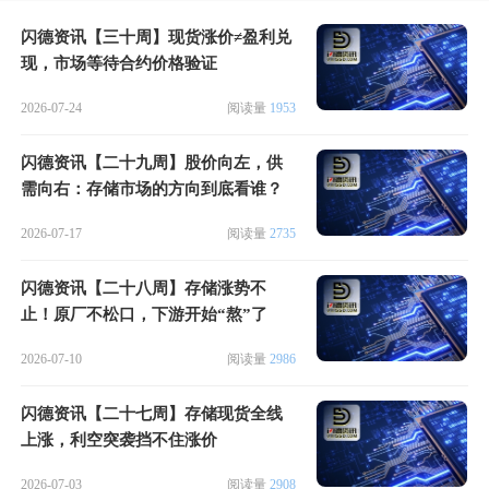
闪德资讯【三十周】现货涨价≠盈利兑
现，市场等待合约价格验证
2026-07-24
阅读量
1953
闪德资讯【二十九周】股价向左，供
需向右：存储市场的方向到底看谁？
2026-07-17
阅读量
2735
闪德资讯【二十八周】存储涨势不
止！原厂不松口，下游开始“熬”了
2026-07-10
阅读量
2986
闪德资讯【二十七周】存储现货全线
上涨，利空突袭挡不住涨价
2026-07-03
阅读量
2908