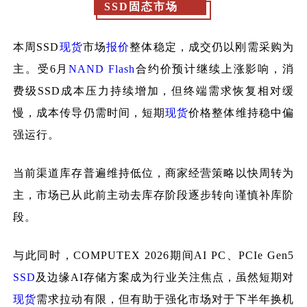
SSD固态市场
本周
SSD
现货
市场
报价
整体稳定，成交仍以刚需采购为
主。受6月
NAND Flash
合约价预计继续上涨影响，消
费级SSD成本压力持续增加，但终端需求恢复相对缓
慢，成本传导仍需时间，短期
现货
价格整体维持稳中偏
强运行。
当前渠道库存普遍维持低位，商家经营策略以快周转为
主，市场已从此前主动去库存阶段逐步转向谨慎补库阶
段。
与此同时，
COMPUTEX 2026期间AI PC、PCIe Gen5
SSD
及边缘AI存储方案成为行业关注焦点，虽然短期对
现货
需求拉动有限，但有助于强化市场对于下半年换机