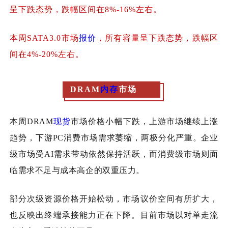
呈下跌态势，跌幅区间在8%-16%左右。
本周
SATA3.0市场
报价
，所有容量呈下跌态势，跌幅区
间在4%-20%左右。
DRAM
内存
市场
本周
DRAM
现货
市场价格小幅下跌
，
上游市场继续上涨
趋势，下游
PC消费市场需求萎缩，两极分化严重
。
企业
级市场受
AI需求带动依然保持活跃，而消费级市场则面
临需求不足与成本高企的双重压力。
部分次级资源价格开始松动，市场议价空间有所扩大，
也反映出终端承接能力正在下降。目前市场以对单走流