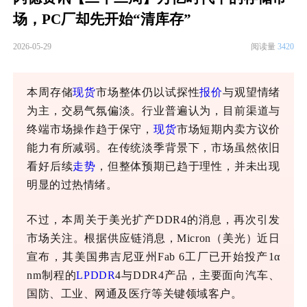
场，PC厂却先开始“清库存”
2026-05-29
阅读量
3420
本周存储
现货
市场整体仍以试探性
报价
与观望情绪
为主，交易气氛偏淡。行业普遍认为，目前渠道与
终端市场操作趋于保守，
现货
市场短期内卖方议价
能力有所减弱。在传统淡季背景下，市场虽然依旧
看好后续
走势
，但整体预期已趋于理性，并未出现
明显的过热情绪。
不过，本周关于美光扩产
DDR4的消息，再次引发
市场关注。根据供应链消息，Micron（美光）近日
宣布，其美国弗吉尼亚州Fab 6工厂已开始投产1α
nm制程的
LPDDR
4与DDR4产品，主要面向汽车、
国防、工业、网通及医疗等关键领域客户。