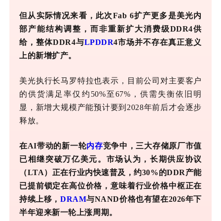
但从实际情况来看，此次
Fab 6扩产更多是美光内
部产能结构调整，而非重新扩大消费级DDR4供
给，整体DDR4与
LPDDR
4市场并不存在真正意义
上的新增扩产。
美光执行长马罗特拉也表示，目前公司对主要客户
的供货满足率仅约
50%至67%，供需失衡依旧明
显，新增大规模产能预计要到2028年前后才会逐步
释放。
在
AI带动的新一轮
内存
竞争中，三大存储原厂市值
已相继突破万亿美元。市场认为，长期供应协议
（LTA）正在行业内快速普及，约30%的DDR产能
已提前锁定在高位价格，意味着行业价格中枢正在
持续上移，
DRAM
与NAND价格也有望在2026年下
半年迎来新一轮上涨周期。