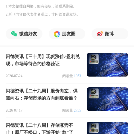
1.本文整理自网络，如有侵权，请联系删除。
2.所刊内容仅代表作者观点，非闪德资讯立场。
微信好友
朋友圈
微博
闪德资讯【三十周】现货涨价≠盈利兑
现，市场等待合约价格验证
2026-07-24
阅读量
1953
闪德资讯【二十九周】股价向左，供
需向右：存储市场的方向到底看谁？
2026-07-17
阅读量
2735
闪德资讯【二十八周】存储涨势不
止！原厂不松口，下游开始“熬”了