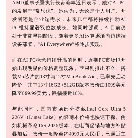
AMD董事长暨执行长苏姿丰近日表示，她对AI PC
的发展“非常乐观”。她认为，无论是个人用户、开
发者还是企业端需求，未来几年都将持续推动AI
PC维持显著双位数成长。她同时强调，AI目前仍
处于非常早期阶段，随着更多AI运算逐渐向边缘端
设备部署，“AI Everywhere”将逐步实现。
而在
AI PC概念持续升温的同时，近期PC市场也开
始出现明显的价格调整现象。苹果刚推出不久、搭
载M5芯片的13寸与15寸MacBook Air，已率先启动
降价，其中13寸16GB+512GB版本售价由1099美元
降至899.99美元，跌幅接近18%。
与此同时，国内市场部分搭载
Intel Core Ultra 5
226V（Lunar Lake）的轻薄本价格也快速下探。例
如机械革命16S 2026版本，在电商促销与地方补贴
叠加后，售价一度降至约4099元人民币，已逼近主