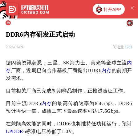
DDR6内存研发正式启动
2026-05-09
阅读量
1761
据闪德资讯获悉，三星、SK海力士、美光等全球主流
内
存
厂商，近期已向合作基板厂商提出DDR6
内存
的前期开
发需求。
目前相关厂商已完成初期样品制作，正推进验证工作。
目前主流DDR5
内存
的最高传输速率为8.4Gbps，DDR6
预计再快一倍，成熟工艺下最高速率可达17.6Gbps。
在兼顾高效能的同时，DDR6也将维持低功耗运行，预计
LPDDR
6标准电压将低于1.0V。