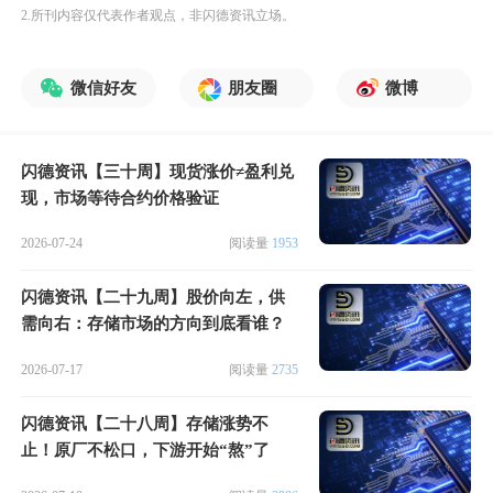
2.所刊内容仅代表作者观点，非闪德资讯立场。
微信好友
朋友圈
微博
闪德资讯【三十周】现货涨价≠盈利兑
现，市场等待合约价格验证
2026-07-24
阅读量
1953
闪德资讯【二十九周】股价向左，供
需向右：存储市场的方向到底看谁？
2026-07-17
阅读量
2735
闪德资讯【二十八周】存储涨势不
止！原厂不松口，下游开始“熬”了