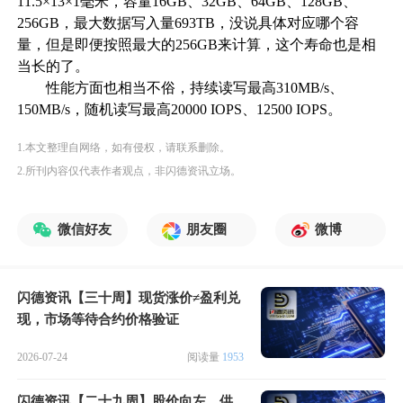
11.5×13×1毫米，容量16GB、32GB、64GB、128GB、
256GB，最大数据写入量693TB，没说具体对应哪个容
量，但是即便按照最大的256GB来计算，这个寿命也是相
当长的了。
性能方面也相当不俗，持续读写最高310MB/s、
150MB/s，随机读写最高20000 IOPS、12500 IOPS。
1.本文整理自网络，如有侵权，请联系删除。
2.所刊内容仅代表作者观点，非闪德资讯立场。
微信好友
朋友圈
微博
闪德资讯【三十周】现货涨价≠盈利兑
现，市场等待合约价格验证
2026-07-24
阅读量
1953
闪德资讯【二十九周】股价向左，供