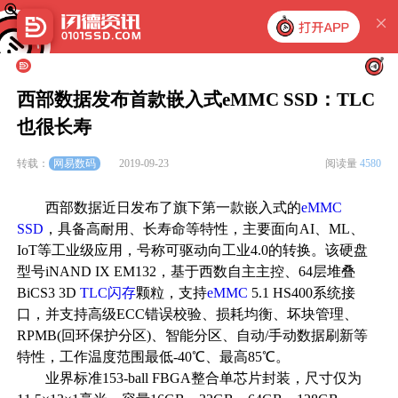
西部数据发布首款嵌入式eMMC SSD：TLC
也很长寿
网易数码
转载：
2019-09-23
阅读量
4580
西部数据近日发布了旗下第一款嵌入式的
eMMC
SSD
，具备高耐用、长寿命等特性，主要面向AI、ML、
IoT等工业级应用，号称可驱动向工业4.0的转换。该硬盘
型号iNAND IX EM132，基于西数自主主控、64层堆叠
BiCS3 3D
TLC
闪存
颗粒，支持
eMMC
5.1 HS400系统接
口，并支持高级ECC错误校验、损耗均衡、坏块管理、
RPMB(回环保护分区)、智能分区、自动/手动数据刷新等
特性，工作温度范围最低-40℃、最高85℃。
业界标准153-ball FBGA整合单芯片封装，尺寸仅为