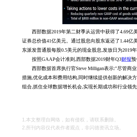
西部数据2019年第二财季从运营中获得了4.69
证券总价值41亿美元。通过股息向股东返还了1.44亿美
东派发普通股每股0.5美元的现金股息,发放日为2019年
按照GAAP会计准则,西部数据2019财年Q3
财报
预
西部数据首席执行官Steve Milligan表示:
措施,优化成本和费用结构,同时继续提供创新的解决方
组合,抓住全球数据增长机会,实现长期成功和行业领先
1.本文整理自网络，如有侵权，请联系删除。
2.所刊内容仅代表作者观点，非闪德资讯立场。