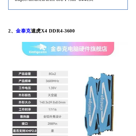
2、
金泰克
速虎X4 DDR4-3600