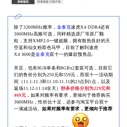
除了
3200MHz频率，
金泰克
速虎X4 DDR4还有
3600MHz高频可选，同样精选原厂等原厂颗
粒，支持XMP2.0一键超频，拥有散热良好的天
空蓝和仙女粉双色马甲，
目前了解到速虎
X4 3600是
金泰克
双十一的爆款预售品.
并且，也有
8GB单条和8GBx2套装可选，目前它
们的售价分别为250元和559元，而双十一活动期
间（11.1-11.3和11.10-11.11的23点到1点，以及
返场11.12-11.14全天）
秒杀价格分别为229元和
469元，
如果对频率有要求，更倾向于推荐购买
3600MHz，性价比十足，还参与淘宝平台双十
一满减活动。
如果对频率有要求，更倾向于推荐