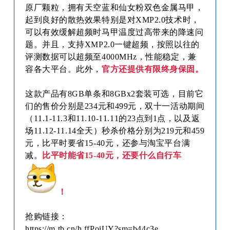
原厂颗粒，拥有天空蓝和仙女粉双色金属马甲，
起到良好的散热效果特别是对XMP2.0
技术时，
可以有效缓解超频时马甲温度过高带来的降速问
题。并且，支持
XMP2.0一键超频，按照以往的
评测数据可以超频至4000MHz，性能稳定，兼
容各大平台。此外，
官方还提供有限终身保固。
这款产品有8GB单条和8GBx2套装可选，目前它
们的售价分别是234元和499元，双十一活动期间
（11.1-11.3和11.10-11.11的23点到1点，以及返
场11.12-11.14全天）秒杀价格分别为219元和459
元，比平时要省15-40元，还参与淘宝平台满
减。
比平时能省15-40元，还要什么自行车
！
抢购链接：
https://m.tb.cn/h.ffPoiUY?sm=b44c3e