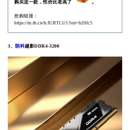
购买这一款，性价比老高了
。
抢购链接：
https://m.tb.cn/h.fURTLU1?sm=b20fc5
3、
朗科
越影DDR4-3200