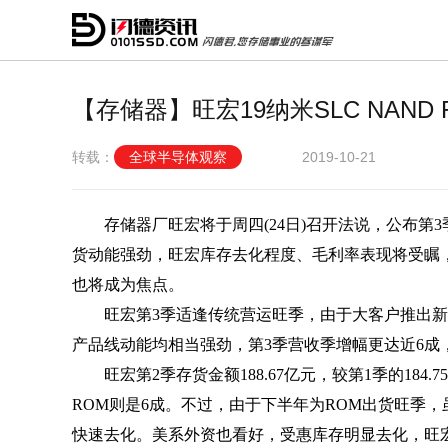
【存储器】旺宏19纳米SLC NAND 
转载：
全球半导体观察
2019-10-21
存储器厂旺宏将于周四(24日)召开法说，公布第3
货动能强劲，旺宏库存去化程度、毛利率表现将受瞩，NAN
也将成为焦点。
旺宏第3季适逢传统营运旺季，由于大客户推出新
产品线动能均相当强劲，第3季营收季增幅更达近6成
旺宏第2季存货金额188.67亿元，较第1季的184
ROM则是6成。不过，由于下半年为ROM出货旺季
快速去化。美系外资也看好，受惠库存明显去化，旺