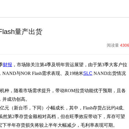
Flash量产出货
阅读量
430
季
财报
，市场除关注第4季及明年营运展望，由于第3季大客户拉
D与NOR Flash需求表现、及19纳米
SLC
NAND出货情况
机种，随着市场需求提升，带动ROM拉货动能优于预期，且各
，并成功创高。
.75亿元（新台币，下同）小幅成长，其中，Flash存货占比约4成、
，虽然第2季存货金额相对高档，但在旺季效应带动下，库存可望
宏下半年存货损失将较上半年大幅减少，毛利率表现可期。