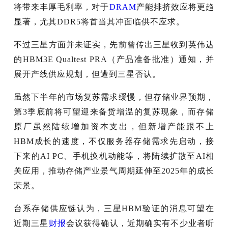
将带来丰厚毛利率，对于
DRAM
产能排挤效应将更趋
显著，尤其DDR5将首当其冲面临供不应求。
不过三星方面并未证实，先前曾传出三星收到英伟达
的HBM3E Qualtest PRA（产品准备批准）通知，并
展开产线供应规划，但遭到三星否认。
虽然下半年的市场复苏需求缓慢，但存储业界预期，
第3季底前将可望迎来备货增温的复苏现象，而存储
原厂虽然陆续增加资本支出，但新增产能跟不上
HBM成长的速度，不仅服务器存储需求先启动，接
下来的AI PC、手机换机动能等，将陆续扩散至AI相
关应用，推动存储产业景气周期延伸至2025年的成长
荣景。
台系存储供应链认为，三星HBM验证的消息可望在
近期三星
财报
会议获得确认，近期确实有不少业者听