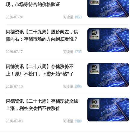
现，市场等待合约价格验证
2026-07-24
阅读量
1953
闪德资讯【二十九周】股价向左，供
需向右：存储市场的方向到底看谁？
2026-07-17
阅读量
2735
闪德资讯【二十八周】存储涨势不
止！原厂不松口，下游开始“熬”了
2026-07-10
阅读量
2986
闪德资讯【二十七周】存储现货全线
上涨，利空突袭挡不住涨价
2026-07-03
阅读量
2908