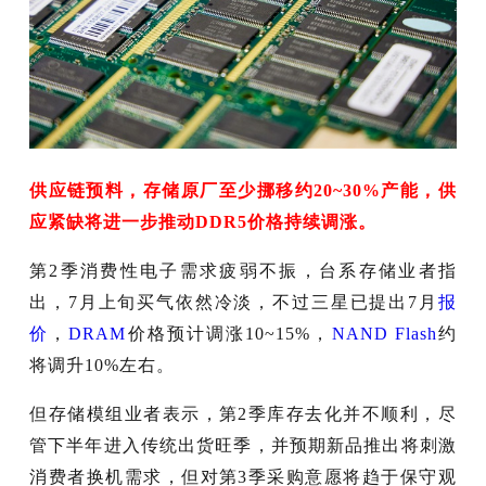
供应链预料，存储原厂至少挪移约20~30%产能，供
应紧缺将进一步推动DDR5价格持续调涨。
第2季消费性电子需求疲弱不振，台系存储业者指
出，7月上旬买气依然冷淡，不过三星已提出7月
报
价
，
DRAM
价格预计调涨10~15%，
NAND Flash
约
将调升10%左右。
但存储模组业者表示，第2季库存去化并不顺利，尽
管下半年进入传统出货旺季，并预期新品推出将刺激
消费者换机需求，但对第3季采购意愿将趋于保守观