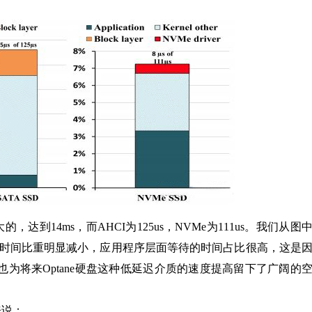
到14ms，而AHCI为125us，NVMe为111us。我们从图
用的时间比重明显减小，应用程序层面等待的时间占比很高，这是
也为将来Optane硬盘这种低延迟介质的速度提高留下了广阔的
来说：