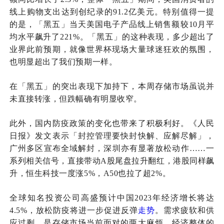
线上购物支出达到创纪录的91.2亿美元。特别值得一提
产品
的是，「黑五」当天美国电子
线上销售额较10月平
均水平飙升了221%。「黑五」的这种表现，多少超出了
业界此前预期，就像世界杯现场大量球迷狂欢的氛围，
也明显超出了我们预期一样。
在「黑五」的突出表现下加持下，本周存储市场虽说并
未直接转涨，但跌幅确有明显收窄。
此外，国内防疫政策的变化也带来了积极利好。《人民
日报》发文表示「封控管理要快封快解、应解尽解」，
广州多区宣布全域解封，深圳亦有显著放松动作……一
系列相关信号，直接带动A股尾盘拉升翻红，港股同样飙
升，恒生科技一度涨5%，A50也拉了超2%。
全球知名投资公司高盛预计中国2023年经济增长将达
4.5%，放松防疫将进一步促进反弹
走势
。需求疲软和供
应过剩，是存储市场当前面对的两大麻烦。经济整体的