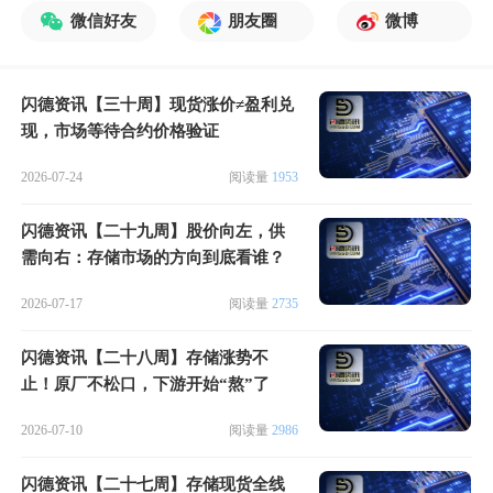
微信好友
朋友圈
微博
闪德资讯【三十周】现货涨价≠盈利兑
现，市场等待合约价格验证
2026-07-24
阅读量
1953
闪德资讯【二十九周】股价向左，供
需向右：存储市场的方向到底看谁？
2026-07-17
阅读量
2735
闪德资讯【二十八周】存储涨势不
止！原厂不松口，下游开始“熬”了
2026-07-10
阅读量
2986
闪德资讯【二十七周】存储现货全线