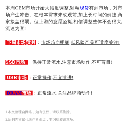
本周OEM市场开始大幅度调整,颗粒
现货
有到市场，对市
场产生冲击。在根本需求未改观前,加上长时间的倒挂,商
家接盘很弱。但上游的意愿坚挺,相信调整整体不会很大,
流速为宜!
下周市场预测
：
市场趋向明朗,低风险产品可适度关注!
SSD
市场
：
保持正常流水,注意市场动作,不可盲目!
USB市场
：
正常操作,不宜激进!
市场
：
DRAM
正常流水,关注品牌商动作!
1.本文整理自网络，如有侵权，请联系删除。
2.所刊内容仅代表作者观点，非闪德资讯立场。