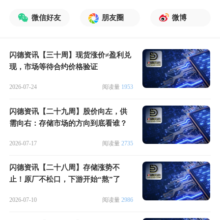
微信好友
朋友圈
微博
闪德资讯【三十周】现货涨价≠盈利兑
现，市场等待合约价格验证
2026-07-24
阅读量
1953
闪德资讯【二十九周】股价向左，供
需向右：存储市场的方向到底看谁？
2026-07-17
阅读量
2735
闪德资讯【二十八周】存储涨势不
止！原厂不松口，下游开始“熬”了
2026-07-10
阅读量
2986