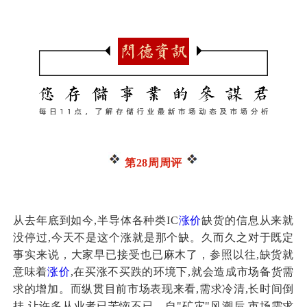
第28周周评
从去年底到如今,半导体各种类IC
涨价
缺货的信息从来就
没停过,今天不是这个涨就是那个缺。久而久之对于既定
事实来说，大家早已接受也已麻木了，参照以往,缺货就
意味着
涨价
,在买涨不买跌的环境下,就会造成市场备货需
求的增加。而纵贯目前市场表现来看,需求冷清,长时间倒
挂,让许多从业者已苦恼不已，自"矿灾"风潮后,市场需求