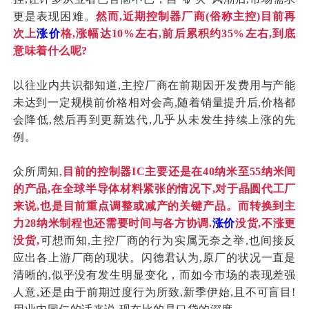
更是表现困难。
然而,近期控制器厂商(俗称主控)目前再
次上
涨价
格,涨幅达10%左右,前后累积约35%左右,到底
意味着什么呢?
以往业内共识都知道,主控厂商在前期因开发费用与产能
未达到一定规模前价格相对会高,随着销量提升后,价格都
会降低,然后再到更新迭代,几乎从未发生持续上涨的先
例。
众所周知,
目前的控制器IC主要还是在40纳米至55纳米间
的产品,在全球半导体材料紧张的情况下,对于晶圆代工厂
来说,也是目前重点调整或减产的关键产品。而转换到主
力28纳米制程也还需要时间与各方协调.
涨价
没货,不涨更
没货,
可想而知,主控厂商的行为实属无奈之举,也间接反
应出各上游厂商的现状。闪德君认为,原厂的状况一直是
清晰的,似乎没有发生明显变化，而如今市场的表现差强
人意,还是由于前期过度行为所致,新季伊始,且不可盲目!