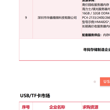
联系方式：
Aron WhatsApp：+852 68042459
WeChat：+85268042459（WeChat ID:Aron0
8
深圳市芯神话科技有限公司
长期求购：
服务器条 D4 32G 4R4 2133 DMO
三星 SK 32G 2R4 2400 MFR
三星 64G 4R4 2400/2666 BM1/BM2 BB1/BB2/
另求购:
32G 3200 加工条
U
联系方式：
彭先生13430790819
徐先生18710902007
9
声域科技(深圳)有限公司