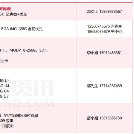
H主控 /
慧荣
SM2246EN主控收 /
慧荣
SM2259XT主控 /
慧荣
SM2263EN主控 /
慧荣
SM2320G
 / 群联PS5021主控
得一微
9082主控 / 瑞导RTS5732DLQ
，非诚勿扰，SZ、HK可聊