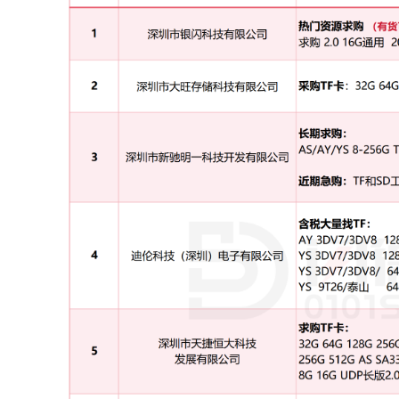
求购：
1、收
慧荣
SM2258XT主控 / 收
慧荣
SM2258
SM2259XT2主控收/
慧荣
SM2263XT主控 /
慧荣
2、收群联PS3111-S11主控 / 群联PS5013主控
3、收INIC-6081主控/TC58NC10106SB主控 /
要求带板，拆好的私聊
联系方式：
李先生15989823488
10
求购：
专业收购BGA 132球，152球，三星316颗粒
联系方式：
刘先生 13692291899