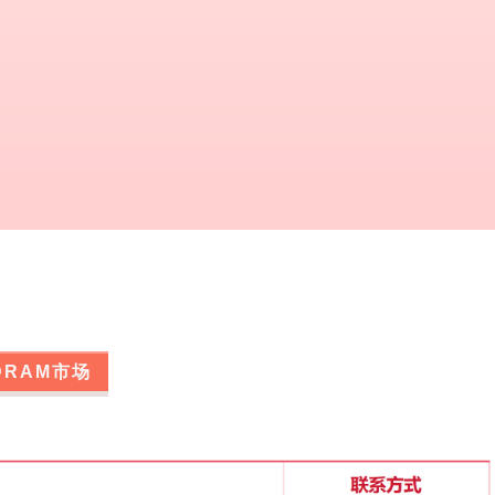
DRAM市场
L 0EFL批量