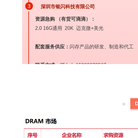
3
深圳市银闪科技有限公司
资源急购 （有货可滴滴）：
2.0 16G通用 20K 迈克微+美光
配套服务供应：
闪存产品的研发、制造和代工
联系方式：
邓女士 15989872567
4
深圳市鑫驰泰科技有限公司
求购：
批量找B17/B16/B27A /B47R /TAS
东芝0V24/1V24 1V23 9EFL 9DFL 1EFL 0DD
有的老板联系
联系方式：
甘先生 15989583175