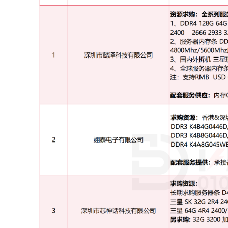
5
深圳市懿泽科技有限公司
长期求购：
1、DDR4 128G 64G 32G 16G 8G 2
2、服务器
内存
条 DDR5 16GB 32GB 64GB 1
3、国内外拆机 三星现代镁光服务器
内存
条
4、全球服务器
内存
条标单
现货
期货
注：支持RMB USD 付款
联系方式：
李小姐 18723651695
陈先生 13631510058
6
深圳市索诺泰科技有限公司
求购颗粒/Wafer：
DDR2: 16位，512Mb，每月需求5KK PCS