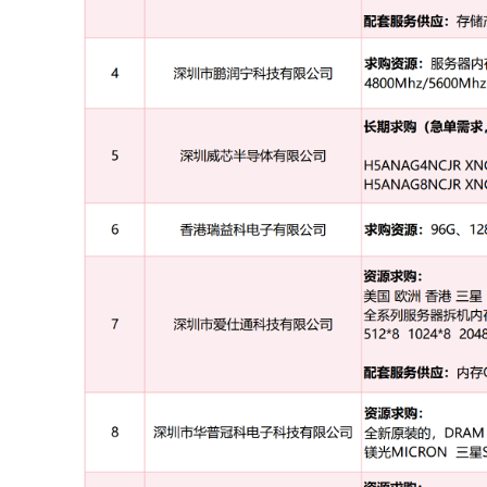
DDR2: 16位，1Gb, 每月需求300K PCS
DDR3: 16位，1Gb, 每月需求200K PCS
不限品牌，全部要求Good Die 或者 Wafer
联系方式：李小姐13128871202
7
翊泰电子有限公司
长期求购：香港&深圳 服务器
内存
条
DDR3 K4B4G0446D/E
DDR3 K4B8G0446D/E
DDR4 K4A8G045WB-B***
（承接香港DDR植球业务，台湾工艺，价格美