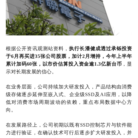
根据公开资讯观测站资料，
执行长潘健成透过承铄投资
于
6月再买进35张公司股票，加计2月增持，今年上半年
累计加码60张，以市价估算投入资金逾1.3亿
新台币
，显
示对长期发展的信心。
在业务层面，公司持续加大研发投入，产品结构由消费
级存储逐步延伸至嵌入式、企业级
SSD及AI应用，以降
低对消费市场周期波动的依赖
，
重点布局
数据中心方
向。
在发展路径上，公司初期以既有
SSD控制芯片与软件能
力进行验证，在确认技术可行后逐步扩大研发投入，并