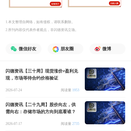
1.本文整理自网络，如有侵权，请联系删除。
2.所刊内容仅代表作者观点，非闪德资讯立场。
微信好友
朋友圈
微博
闪德资讯【三十周】现货涨价≠盈利兑
现，市场等待合约价格验证
2026-07-24
阅读量
1953
闪德资讯【二十九周】股价向左，供
需向右：存储市场的方向到底看谁？
2026-07-17
阅读量
2735