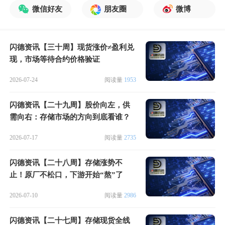
微信好友
朋友圈
微博
闪德资讯【三十周】现货涨价≠盈利兑
现，市场等待合约价格验证
2026-07-24
阅读量
1953
闪德资讯【二十九周】股价向左，供
需向右：存储市场的方向到底看谁？
2026-07-17
阅读量
2735
闪德资讯【二十八周】存储涨势不
止！原厂不松口，下游开始“熬”了
2026-07-10
阅读量
2986
闪德资讯【二十七周】存储现货全线