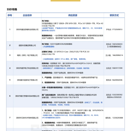
配套服务供应：
一站式存储方案解决服务商，具备芯片设计、软
固件研发及封装测试全产业链实力，提供存储产
品OEM/ODM服务、及完善售后技术支持。
联系方式：
尹先生 17722509013
5
深圳市精芯智造电子科技有限公司
自封测长期稳定供应：
Wafer:SK hynix Partial/Lowyied Wafer;
BGA:
SSD
64-128GB;
TF:AS/AY/CBM 2-128GB
UDP/MUDP:ITE 2-128GB
联系方式：
黎先生18138080884
6
深圳市畅行存储半导体有限公司