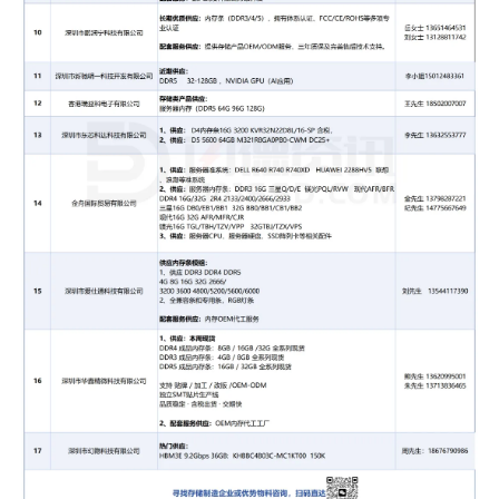
配）
配套服务供应：
闪存产品供应商，提供
OEM/ODM服务
联系方式：
丘先生 13823117299
11
深圳市东方聚成科技有限公司
供应：
128MB--1TB容量段位的
存储器
，包含
TF、
UDP
、
eMMC
、BGA、SD NAND、SPI
NAND等产品。
定制化
存储器
封装测试服务：
可做4层TF卡叠
die，16层和32层BGA叠die等工艺已稳定批量出
货
联系方式：
方小姐 18620353619