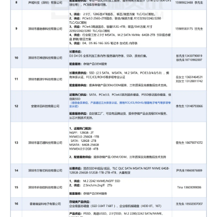
长期优势供应：
优质稳定
SSD
，接口支持
SATA/mSATA及PCIe 3.0/4.0。
原厂主控方案支持：
慧荣/群联/
得一微
/联云/瑞煜/
等各大方案商技术支持，容量范围：
128GB/256GB/512GB/1TB/2TB/4TB
配套服务供应：
闪存产品供应商，提供
OEM/ODM服务
（自有工厂，行业品质、稳定可
靠，可灵活适配、可含税、可未税）
联系方式：
吴先生 13322300392。微信
Wzc03082020
7
深圳市华芯时代半导体有限公司
热门供应：
优质 TF/SD系列存储卡、
UDP
、M
UDP
方案 U