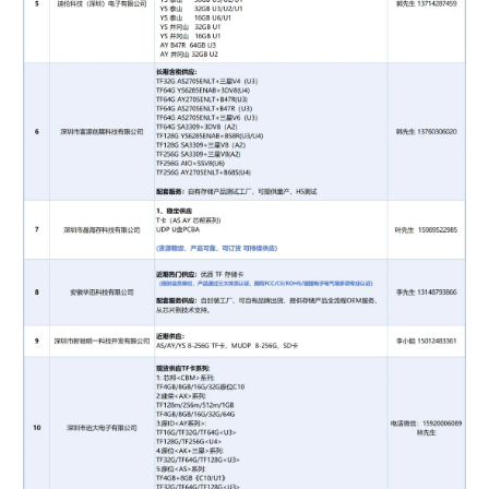
联系方式：
王女士16620006314
14
深圳市鑫驰泰科技有限公司
供应：
2.5寸，128G至4TB固态，
SMI
方案
TLC
颗粒。
PCIe3.0 256G至2TB固态，联芸/
SMI
方案
TLC
颗
粒。
高速PCIe4.0固态，容量512G至4TB；联芸方案
TLC
/
QLC
颗粒
行业级类工控 MSATA，M.2 SATA 64GB-2TB
SSD
固态硬盘
群联/联芸方案
联系方式：
甘先生 15989583175
15
深圳市芯神话科技有限公司
优势供应：
D3 D4 D5 全系列加工条
内存
/服务器
内存
条
SSD
，质优价廉服务好。