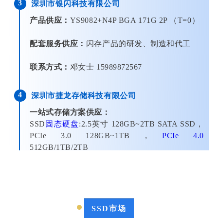
3
深圳市银闪科技有限公司
产品供应：
YS9082+N4P BGA 171G 2P （T=0）
配套服务供应：
闪存产品的研发、制造和代工
联系方式：
邓女士 15989872567
4
深圳市捷龙存储科技有限公司
一站式存储方案供应：
SSD
固态硬盘
:2.5英寸 128GB~2TB SATA SSD，
PCIe 3.0 128GB~1TB，
PCIe 4.0
512GB/1TB/2TB
TF/SD系列存储卡：8GB~512GB
内存条：DDR3、DDR4、DDR5
(全流程严苛品控，产品通过ISO9001质量管理体
系认证，拥有 FCC、CE、ROHS多项国际标准
认证证书)
SSD市场