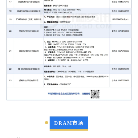
盘、SATA/MSATA、PCIe3.0，4.0，5.0系列
固态
硬盘
及 P
SSD
移动
固态硬盘
（全流程H5品控，产品通过ISO9001质量管理体
系认证，拥有 FCC、CE、ROHS、UKCA多项
国际标准认证证书）
配套服务供应：
AI硬件存储服务商，自有芯片制
造工厂，提供存储产品OEM/ODM服务、免费丝
印，三年质保及完善售后技术支持。
联系方式：
胡先生，13358293888
8
深圳豪杰创新电子有限公司
供应：
本公司是一家专业的
闪存
产品供应商，提
供OEM/ODM服务，长期供应
固态硬盘
SSD
、移
动
固态硬盘
P
SSD
、U盘等全系列存储产品。
DRAM市场
联系方式：
陈先生 16620842046