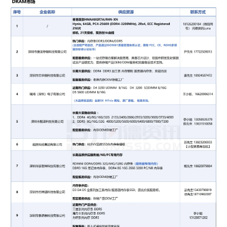
9
深圳市骇客神科技有限公司
长期供应：服务器/NB/PC高品质
内存
RDIMM DDR4/DDR5 32G/64G/128G
内存条DDR3 16G 笔记本内存条、
DDR4 8G 16G 2666 3200 PC/NB
内存
条
配套服务供应：
内存OEM存储工厂
联系方式：
杨先生 18820979884
10
深圳市嘉亨电子科技有限公司
优势供应：
优质稳定
SSD
，接口支持
SATA/mSATA及PCIe 3.0/4.0，容量范围：
128GB/256GB/512GB/1TB/2TB/4TB
（自有工厂，行业品质、稳定可靠，可灵活适