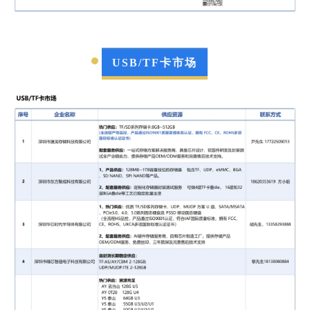
12
深圳市法尔亚科技有限公司
产品供应：
P
SSD
，高速U
SSD
，2.5寸
SSD
，M.2
2280/2242 SATA/NVME，MSATA 等
USB/TF卡市场
配套服务：
存储产品OEM服务
联系方式：
陈女士 19849570776
13
瑞鸿（深圳）电子有限公司（品牌大渠道商）
热门供应：
SSD：2.5 SATA3.0+Case 256G/512G/1TB PCIE
3.0 256G/512G/1TB
DDR: D4 3200 UDIMM 8/16G D4 3200
SODIMM 8/16G
D5 5600 UDIMM 8/16G
（全新SK HYnix 颗粒，原厂原箱。 有需来询）