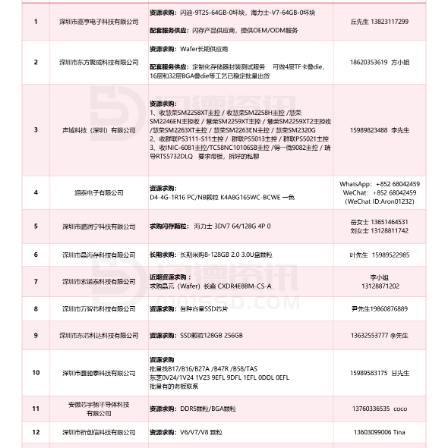
PS5021主控
3、收INIC-6081主控/TC58NC10106SB主控 /
得一微
9082主控 / 瑞导RTS5732DLQ
要求带板，拆好的私聊
联系方式：
李先生15989823488
10
求购：
专业收购BGA 132球，152球，三星316颗粒，非诚
勿扰，SZ、HK可聊
联系方式：
刘先生 13692291899