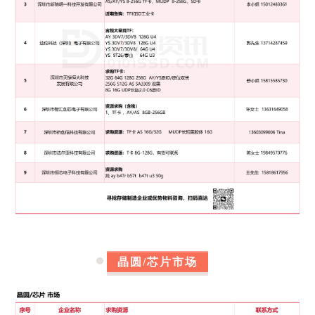
8
深圳市芯神话科技有限公司
长期求购：
服务器条 D4 32G 4R4 2133 DMO
三星 SK 32G 2R4 2400 MFR
三星 64G 4R4 2400/2666 BM1/BM2
BB1/BB2/CJR/TBJ/VPS
另求购:
32G 3200 加工条
联系方式：
彭先生13430790819
徐先生18710902007
9
声域科技(深圳)有限公司
求购：
1、收
慧荣
SM2258XT主控 / 收
慧荣
SM2258H主控 /
慧荣
SM2246EN主控收 /
慧荣
SM2259XT主控 /
慧荣
晶圆/芯片市场
SM2259XT2主控收/
慧荣
SM2263XT主控 /
慧荣
SM2263EN主控 /
慧荣
SM2320G
2、收群联PS3111-S11主控 / 群联PS5013主控 / 群联