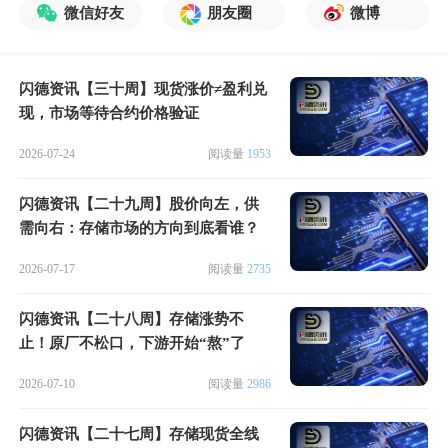
微信好友
朋友圈
微博
闪德资讯【三十周】现货涨价≠盈利兑
现，市场等待合约价格验证
2026-07-24
阅读量
1953
闪德资讯【二十九周】股价向左，供
需向右：存储市场的方向到底看谁？
2026-07-17
阅读量
2735
闪德资讯【二十八周】存储涨势不
止！原厂不松口，下游开始“熬”了
2026-07-10
阅读量
2986
闪德资讯【二十七周】存储现货全线