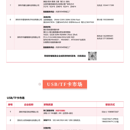
YS 3DV7/3DV8/ 64G U4
YS 9T26/泰山 64G U3
联系方式：
郭先生 13714287459
7
翊泰电子有限公司
长期求购：香港&深圳 服务器
内存
条
DDR3 K4B4G0446D/E
DDR3 K4B8G0446D/E
DDR4 K4A8G045WB-B***
（承接香港DDR植球业务，台湾工艺，价格美丽，
USB/TF卡市场
品质保证）
联系方式：
Aron WhatsApp：+852 68042459
WeChat：+85268042459（WeChat ID:Aron01232）