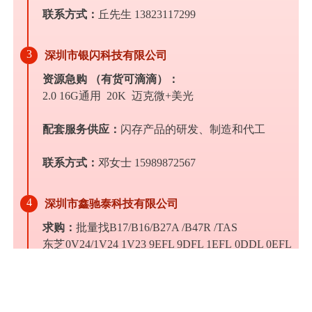
联系方式：
丘先生 13823117299
3
深圳市银闪科技有限公司
资源急购 （有货可滴滴）：
2.0 16G通用 20K 迈克微+美光
配套服务供应：
闪存产品的研发、制造和代工
联系方式：
邓女士 15989872567
4
深圳市鑫驰泰科技有限公司
求购：
批量找B17/B16/B27A /B47R /TAS
东芝0V24/1V24 1V23 9EFL 9DFL 1EFL 0DDL 0EFL
批量
有的老板联系
联系方式：
甘先生 15989583175