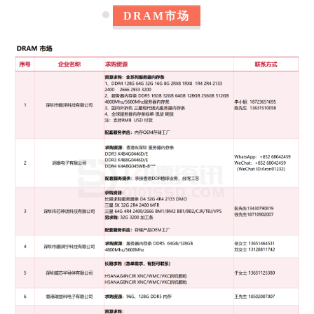
DRAM市场
5
深圳市懿泽科技有限公司
长期求购：
1、DDR4 128G 64G 32G 16G 8G 2RX8
1RX8 1R4 2R4 2133 2400 2666 2933 3200
2、服务器
内存
条 DDR5 16GB 32GB 64GB 128GB
256GB 512GB 4800Mhz/5600Mhz服务器
内存
条
3、国内外拆机 三星现代镁光服务器
内存
条
4、全球服务器
内存
条标单
现货
期货
注：支持RMB USD 付款
联系方式：
李小姐 18723651695
陈先生 13631510058
6
迪伦科技（深圳）电子有限公司
含税大量找TF：
AY 3DV7/3DV8 128G U4
YS 3DV7/3DV8 128G U4