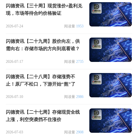
闪德资讯【三十周】现货涨价≠盈利兑
现，市场等待合约价格验证
2026-07-24
阅读量
1953
闪德资讯【二十九周】股价向左，供
需向右：存储市场的方向到底看谁？
2026-07-17
阅读量
2735
闪德资讯【二十八周】存储涨势不
止！原厂不松口，下游开始“熬”了
2026-07-10
阅读量
2986
闪德资讯【二十七周】存储现货全线
上涨，利空突袭挡不住涨价
2026-07-03
阅读量
2908