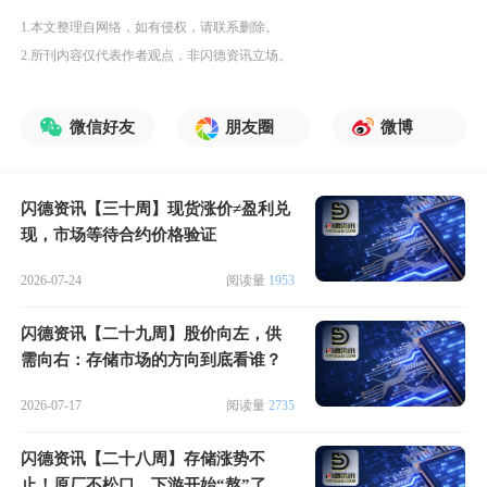
1.本文整理自网络，如有侵权，请联系删除。
2.所刊内容仅代表作者观点，非闪德资讯立场。
微信好友
朋友圈
微博
闪德资讯【三十周】现货涨价≠盈利兑
现，市场等待合约价格验证
2026-07-24
阅读量
1953
闪德资讯【二十九周】股价向左，供
需向右：存储市场的方向到底看谁？
2026-07-17
阅读量
2735
闪德资讯【二十八周】存储涨势不
止！原厂不松口，下游开始“熬”了