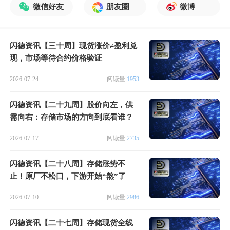
微信好友
朋友圈
微博
闪德资讯【三十周】现货涨价≠盈利兑
现，市场等待合约价格验证
2026-07-24
阅读量
1953
闪德资讯【二十九周】股价向左，供
需向右：存储市场的方向到底看谁？
2026-07-17
阅读量
2735
闪德资讯【二十八周】存储涨势不
止！原厂不松口，下游开始“熬”了
2026-07-10
阅读量
2986
闪德资讯【二十七周】存储现货全线