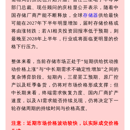
部门总裁、现任顾问的庆桂显公开表示，随着中
国存储厂商产能不断释放，全球
存储器
供给最快
可能在
2027年下半年明显增加，届时存储价格或
将由涨转跌；若AI相关投资回报率低于预期，则
最晚至2028年上半年，行业或将面临更明显的价
格下行压力。
整体来看，当前存储市场正处于
“短期供给扰动推
动价格上涨”与“中长期需求不确定性增加”之间的
复杂博弈阶段。短期内，三星罢工预期、原厂控
产以及旺季备货，仍将对市场价格形成支撑；但
中长期来看，终端需求恢复力度、国内厂商扩产
速度，以及AI需求能否持续兑现，仍将决定下一
轮存储周期的持续时间与价格高度。
注意：近期市场价格波动较快，以实际成交价格