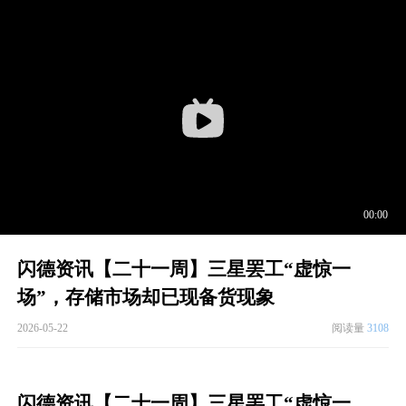
闪德资讯【二十一周】三星罢工“虚惊一
场”，存储市场却已现备货现象
2026-05-22
阅读量
3108
闪德资讯【二十一周】三星罢工“虚惊一