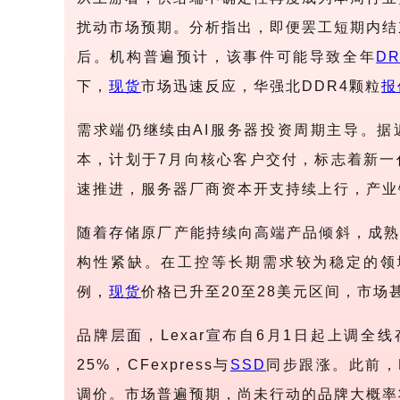
扰动市场预期。分析指出，即便罢工短期内结
后。机构普遍预计，该事件可能导致全年
D
下，
现货
市场迅速反应，华强北DDR4颗粒
报
需求端仍继续由
AI服务器投资周期主导。据近
本，计划于7月向核心客户交付，标志着新一
速推进，服务器厂商资本开支持续上行，产业
随着存储原厂产能持续向高端产品倾斜，成熟
构性紧缺。在工控等长期需求较为稳定的领
例，
现货
价格已升至20至28美元区间，市场
品牌层面，
Lexar宣布自6月1日起上调全
25%，CFexpress与
SSD
同步跟涨。此前，Pr
调价。市场普遍预期，尚未行动的品牌大概率