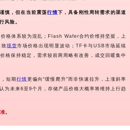
为谨慎，但在当前震荡
行情
下，具备刚性周转需求的渠道
行风险。
价格体系较为混乱；Flash Wafer合约价维持坚挺，上
导致
现货
市场价格出现明显波动；TF卡与USB市场延续
场价格保持稳定，需求较前两周略有改善，成交回暖集中
下，短期
行情
更偏向“缓慢爬升”而非快速拉升，上涨斜率
认为未来6至9个月，存储产品价格大概率将维持上行趋
为准。