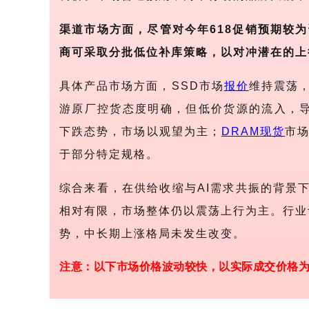
渠道市场方面，尽管对今年
618促销预期较
商可采取分批低位补库策略，以对冲潜在的上
具体产品市场方面，
SSD市场
报价
维持震荡，
游原厂控货态度明确，但低价货源的流入，
下跌态势，市场以观望为主；
DRAM
现货
市
于部分特定规格。
综合来看，在供给收缩与
AI需求共振的背景
相对有限，市场整体仍以震荡上行为主。行业
势，中长期上涨格局未发生改变。
注意：以下市场价格波动较快，以实际成交价格