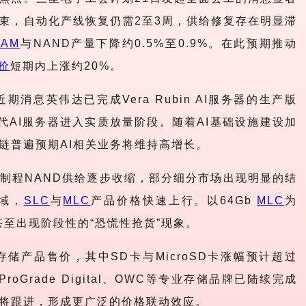
束，自动化产线恢复仍需2至3周，供给修复存在明显滞
RAM
与NAND产量下降约0.5%至0.9%。在此预期推动
价
短期内上涨约20%。
期消息英伟达已完成Vera Rubin AI服务器的生产版
代AI服务器进入实质放量阶段。随着AI基础设施建设加
链普遍预期AI相关业务将维持高增长。
制程
NAND供给逐步收缩，部分细分市场出现明显的结
域，
SLC
与
MLC
产品价格快速上行。以64Gb
MLC
为
甚至出现阶段性的“恐慌性抢货”现象。
线存储产品售价，其中SD卡与MicroSD卡涨幅预计超过
oGrade Digital、OWC等专业存储品牌已陆续完成
将跟进，形成更广泛的价格联动效应。