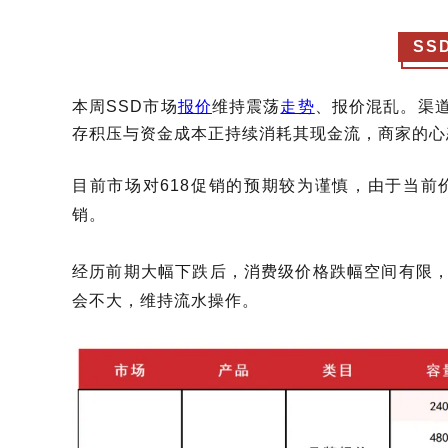
SS
本周
SSD市场
报价
维持震荡
走势
、
报价
混乱。渠
存积压与资金成本正持续消耗其现金流，商家的心
目前
市场对
618促销的预期较为谨慎，由于当
销。
经历前期大幅下跌后，消费级价格跌幅空间有限
会不大
，维持流水操作
。