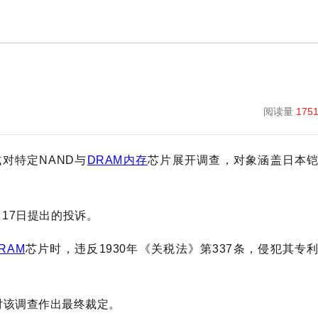
阅读量
175
对特定NAND与
DRAM
内存
芯片展开调查，对象涵盖日本
2月17日提出的投诉。
RAM
芯片时，违反1930年《关税法》第337条，侵犯其专
对该调查作出最终裁定。