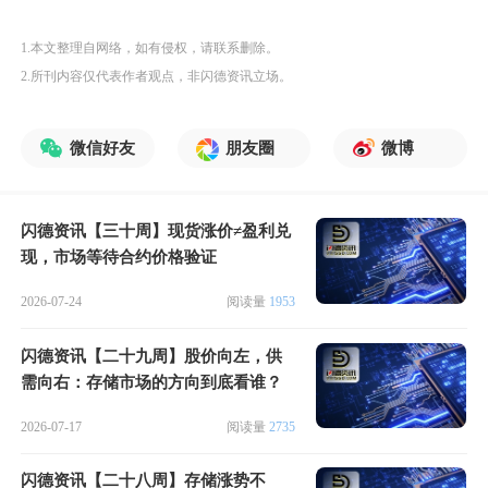
1.本文整理自网络，如有侵权，请联系删除。
2.所刊内容仅代表作者观点，非闪德资讯立场。
微信好友
朋友圈
微博
闪德资讯【三十周】现货涨价≠盈利兑
现，市场等待合约价格验证
2026-07-24
阅读量
1953
闪德资讯【二十九周】股价向左，供
需向右：存储市场的方向到底看谁？
2026-07-17
阅读量
2735
闪德资讯【二十八周】存储涨势不