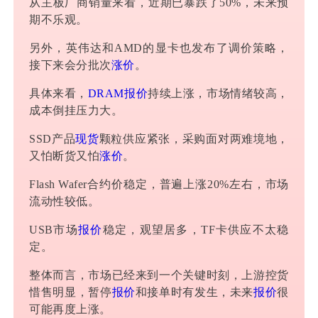
从主板厂商销量来看，近期已暴跌了50%，未来预
期不乐观。
另外，英伟达和AMD的显卡也发布了调价策略，
接下来会分批次
涨价
。
具体来看，
DRAM
报价
持续上涨，市场情绪较高，
成本倒挂压力大。
SSD产品
现货
颗粒供应紧张，采购面对两难境地，
又怕断货又怕
涨价
。
Flash Wafer合约价稳定，普遍上涨20%左右，市场
流动性较低。
USB市场
报价
稳定，观望居多，TF卡供应不太稳
定。
整体而言，市场已经来到一个关键时刻，上游控货
惜售明显，暂停
报价
和接单时有发生，未来
报价
很
可能再度上涨。