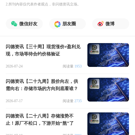
2.所刊内容仅代表作者观点，非闪德资讯立场。
微信好友
朋友圈
微博
闪德资讯【三十周】现货涨价≠盈利兑
现，市场等待合约价格验证
2026-07-24
阅读量
1953
闪德资讯【二十九周】股价向左，供
需向右：存储市场的方向到底看谁？
2026-07-17
阅读量
2735
闪德资讯【二十八周】存储涨势不
止！原厂不松口，下游开始“熬”了