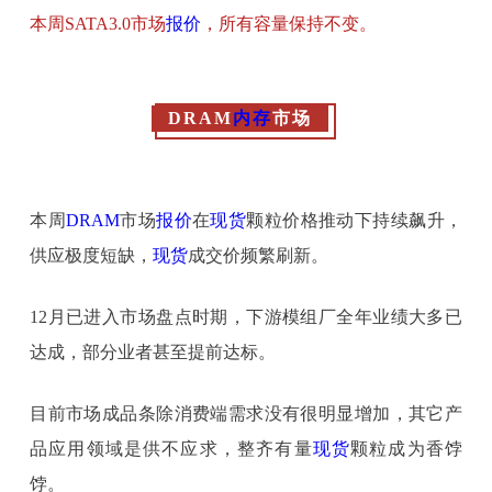
本周SATA3.0市场
报价
，所有容量保持不变。
DRAM
内存
市场
本周
DRAM
市场
报价
在
现货
颗粒价格推动下持续飙升，
供应极度短缺，
现货
成交价频繁刷新。
12月已进入市场盘点时期，下游模组厂全年业绩大多已
达成，部分业者甚至提前达标。
目前市场成品条除消费端需求没有很明显增加，其它产
品应用领域是供不应求，整齐有量
现货
颗粒成为香饽
饽。