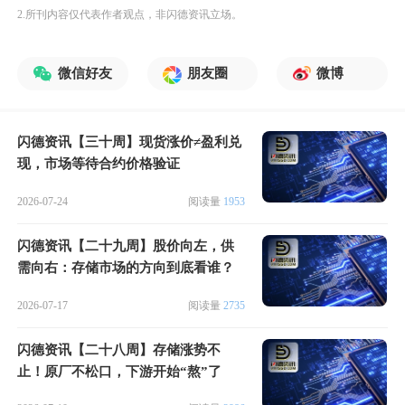
2.所刊内容仅代表作者观点，非闪德资讯立场。
微信好友
朋友圈
微博
闪德资讯【三十周】现货涨价≠盈利兑
现，市场等待合约价格验证
2026-07-24
阅读量
1953
闪德资讯【二十九周】股价向左，供
需向右：存储市场的方向到底看谁？
2026-07-17
阅读量
2735
闪德资讯【二十八周】存储涨势不
止！原厂不松口，下游开始“熬”了