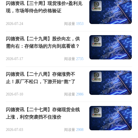
闪德资讯【三十周】现货涨价≠盈利兑
现，市场等待合约价格验证
2026-07-24
阅读量
1953
闪德资讯【二十九周】股价向左，供
需向右：存储市场的方向到底看谁？
2026-07-17
阅读量
2735
闪德资讯【二十八周】存储涨势不
止！原厂不松口，下游开始“熬”了
2026-07-10
阅读量
2986
闪德资讯【二十七周】存储现货全线
上涨，利空突袭挡不住涨价
2026-07-03
阅读量
2908