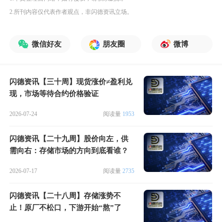
2.所刊内容仅代表作者观点，非闪德资讯立场。
微信好友
朋友圈
微博
闪德资讯【三十周】现货涨价≠盈利兑
现，市场等待合约价格验证
2026-07-24
阅读量
1953
闪德资讯【二十九周】股价向左，供
需向右：存储市场的方向到底看谁？
2026-07-17
阅读量
2735
闪德资讯【二十八周】存储涨势不
止！原厂不松口，下游开始“熬”了