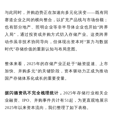
与此同时，并购趋势正在加速向多元化演变
——
既有
同
赛道企业之间的横向整合，以扩充产品线与市场份额；
也有
部分地产、照明
企业
等非半导体企业也开始
“跨界
入局”，通过投资或并购方式切入存储产业。这类跨界
动作虽非技术协同导向，但体现出资本对“算力与数据
时代”存储价值的重新认知与布局意图。
整体来看，
2025年的存储产业正处于“融资提速、上市
加快、并购多元”的关键阶段，资本驱动力正成为推动
国产存储体系化成长的重要变量。
据
闪德资讯
不完全梳理
统计
，
2025年存储行业相关企
业融资、IPO、并购事件
共计有
51起，
为更直观地展示
2025年以来资本流向，我们整理了如下表格
。