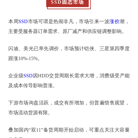
SSD固态市场
本周
SSD
市场可谓是热闹非凡，市场引来一波
涨价
潮，
主要受服务器订单需求、原厂减产和供应链调整影响。
闪迪、美光已率先调价，市场预计铠侠、三星第四季度
跟涨10%-15%。
企业级
SSD
因HDD交货周期长需求大增，消费级受产能
及成本传导影响普涨。
下游市场询盘活跃，成交有所增加，但普遍惜售观望，
市场流动货源有限。
叠加国内“双11”备货周期开始启动，可重点关注大容量