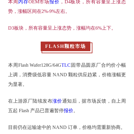
本周
内存
OEM市场
报价
，D4板块，所有容量呈上涨态
势，涨幅区间在2%-9%左右。
D3板块，所有容量呈上涨态势，涨幅均在6%上下。
FLASH颗粒市场
本周Flash Wafer128G/64G
TLC
固带晶圆原厂合约价小幅
上调，消费级低容量 NAND 颗粒供应趋紧，价格涨幅更
为显著。
在上游原厂陆续发布
涨价
通知后，据市场反馈，自上周
五起 Flash 产品已普遍暂停
报价
。
目前仍在运输途中的 NAND 订单，价格均需重新协商。