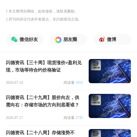
1.本文整理自网络，如有侵权，请联系删除。
2.所刊内容仅代表作者观点，非闪德资讯立场。
微信好友
朋友圈
微博
闪德资讯【三十周】现货涨价≠盈利兑
现，市场等待合约价格验证
2026-07-24
阅读量
1953
闪德资讯【二十九周】股价向左，供
需向右：存储市场的方向到底看谁？
2026-07-17
阅读量
2735
闪德资讯【二十八周】存储涨势不