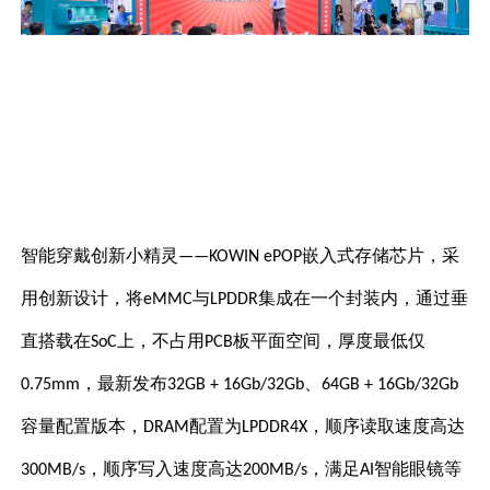
智能穿戴创新小精灵
嵌入式存储芯片，采
——KOWIN ePOP
用创新设计，将
与
集成在一个封装内，通过垂
eMMC
LPDDR
直搭载在
上，不占用
板平面空间，厚度最低仅
SoC
PCB
，最新发布
、
0.75mm
32GB + 16Gb/32Gb
64GB + 16Gb/32Gb
容量配置版本，
配置为
，顺序读取速度高达
DRAM
LPDDR4X
，顺序写入速度高达
，满足
智能眼镜等
300MB/s
200MB/s
AI