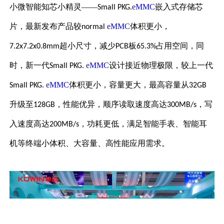
小微智能知芯小精灵
——
eMMC
嵌入式存储芯
Small PKG.
片
，
最新发布产品较
eMMC
体积更小，
normal
超小尺寸，减少
板
占用空间，同
7.2x7.2x0.8mm
PCB
65.3%
时，新一代
eMMC
设计接近物理极限，较上一代
Small PKG.
eMMC
体积更小，容量更大，最高容量从
Small PKG.
32GB
升级至
，性能优异，顺序读取速度高达
，写
128GB
300MB/s
入速度高达
，功耗更低，满足智能手表、智能耳
200MB/s
机等终端小体积、大容量、高性能应用需求。