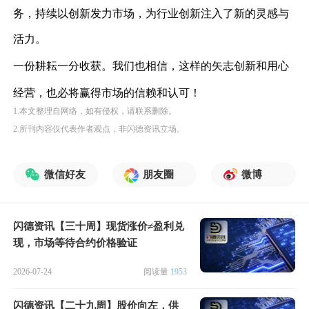
务，持续以创新发力市场，为行业
创
新注入
了
新的灵感与
活力
。
一份耕耘一分收获
。
我们也相信
，
这样的矢志创新和用心
经营
，
也必将赢得市场的
信赖和认可
！
1.本文整理自网络，如有侵权，请联系删除。
2.所刊内容仅代表作者观点，非闪德资讯立场。
微信好友
朋友圈
微博
闪德资讯【三十周】现货涨价≠盈利兑
现，市场等待合约价格验证
2026-07-24
阅读量
1953
闪德资讯【二十九周】股价向左，供