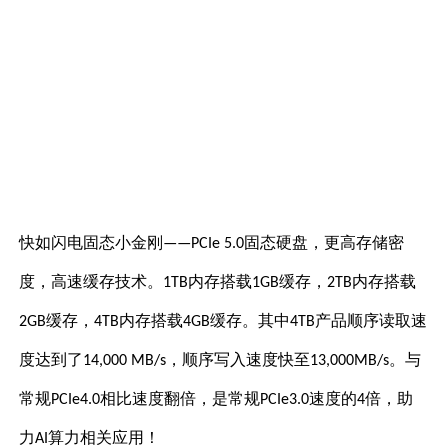
快如闪电固态小金刚
固态硬盘
，更高存储密
——PCIe 5.0
度，高速缓存技术。
内存搭载
缓存，
内存搭载
1TB
1GB
2TB
缓存，
内存搭载
缓存。其中
产品顺序读取速
2GB
4TB
4GB
4TB
度达到了
，顺序写入速度快至
。与
14,000 MB/s
13,000MB/s
常规
相比速度翻倍，是常规
速度的
倍，助
PCIe4.0
PCIe3.0
4
力
算力相关应用！
AI