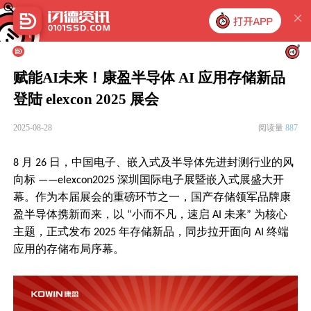
赋能AI未来！康盈半导体 AI 应用存储新品
登陆 elexcon 2025 展会
2025-08-28
阅读量
887
月
日，中国电子、嵌入式及半导体先进封测行业的风
8
26
向标
深圳国际电子展
暨嵌入式展
盛大开
——elexcon2025
幕。作为本届展会的重磅环节之一，国产存储领军品牌康
盈半导体携新而来，以
小而不凡，速启
未来
为核心
“
AI
”
主题，正式发布
年存储新品，同步拉开面向
终端
2025
AI
应用的存储布局序幕。