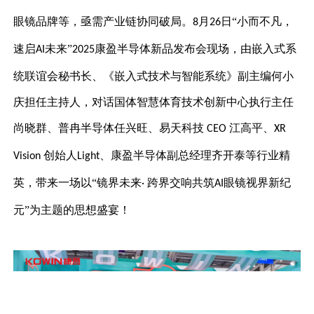
眼镜品牌等，亟需产业链协同破局。
月
日“小而不凡，
8
26
速启
未来”
康盈半导体新品发布会现场，由嵌入式系
AI
2025
统联谊会秘书长、《嵌入式技术与智能系统》副主编何小
庆担任主持人，对话国体智慧体育技术创新中心执行主任
尚晓群、普冉半导体任兴旺、易天科技
江高平、
CEO
XR
创始人
、康盈半导体副总经理齐开泰等行业精
Vision
Light
英，带来一场以“镜界未来
跨界交响共筑
眼镜视界新纪
·
AI
元
”为主题的思想盛宴！