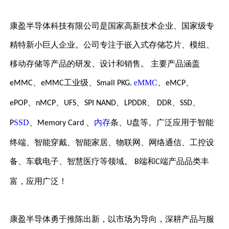
康盈半导体科技有限公司是国家高新技术企业、国家级专
精特新小巨人企业。公司专注于嵌入式存储芯片、模组、
移动存储等产品的研发、设计和销售。
主要产品涵盖
、
工业级、
eMMC
、
、
eMMC
eMMC
Small PKG.
eMCP
、
、
、
、
、
、
、
ePOP
nMCP
UFS
SPI NAND
LPDDR
DDR
SSD
SSD
、
、
内存
条、
盘等。广泛应用于智能
P
Memory Card
U
终端、智能穿戴、智能家居、物联网、网络通信、工控设
备、车载电子、智慧医疗等领域。
端和
端产品品类丰
B
C
富，应用广泛！
康盈半导体勇于推陈出新
，
以
市场
为导向
，
深耕产品与服