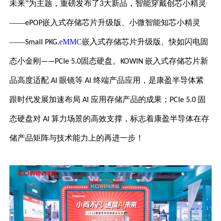
未来”为主题，重磅发布了
大新品，智能穿戴创芯小精灵
3
——
嵌入式存储芯片升级版、小微智能知芯小精灵
ePOP
——
eMMC
嵌入式存储芯片升级版、快如闪电固
Small PKG.
态小金刚
固态硬盘
。
嵌入式存储芯片新
——PCIe 5.0
KOWIN
品高度适配
眼镜等
终端产品应用，是康盈半导体紧
AI
AI
跟时代发展加速布局
应用存储产品的成果；
固
AI
PCIe 5.0
态硬盘对
算力场景的高效支撑，标志着康盈半导体在存
AI
储产品矩阵与技术能力上的再进一步！