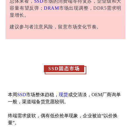
总体来看，
SSD
市场的消费端等待复苏，企业级和大
容量有望反弹；
DRAM
市场出现调整，DDR5需求明
显增长。
建议参与者注意风险，留意市场变化节奏。
SSD固态市场
本周
SSD
市场整体趋稳，
现货
成交清淡，OEM厂商询单
一般，渠道端备货意愿较弱。
终端需求疲软，偶有低价抢单现象，企业被迫“以价换
量”。