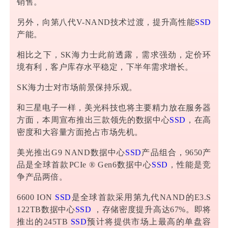
销售。
另外，向第八代V-NAND技术过渡，提升高性能
SSD
产能。
相比之下，SK海力士此前透露，需求强劲，定价环
境有利，客户库存水平稳定，下半年需求增长。
SK海力士对市场前景保持乐观。
和三星电子一样，
美光科技
也将主要精力放在服务器
方面，本周宣布推出三款领先的数据中心
SSD
，在高
密度和大容量方面抢占市场先机。
美光推出G9 NAND数据中心
SSD
产品组合，9650产
品是全球首款PCIe ® Gen6数据中心
SSD
，性能是竞
争产品两倍。
6600 ION
SSD
是全球首款采用第九代NAND的E3.S
122TB数据中心
SSD
，存储密度提升高达67%。即将
推出的245TB
SSD
预计将提供市场上最高的单盘容