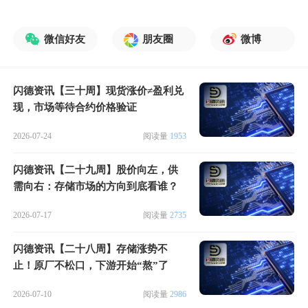
微信好友
朋友圈
微博
闪德资讯【三十周】现货涨价≠盈利兑
现，市场等待合约价格验证
2026-07-24
阅读量
1953
闪德资讯【二十九周】股价向左，供
需向右：存储市场的方向到底看谁？
2026-07-17
阅读量
2735
闪德资讯【二十八周】存储涨势不
止！原厂不松口，下游开始“熬”了
2026-07-10
阅读量
2986