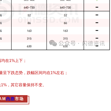
幅均在
1%
上下；
量呈下跌态势，跌幅区间均在
1%
左右；
跌
1%
，其它容量保持不变。
AM
内存
市场