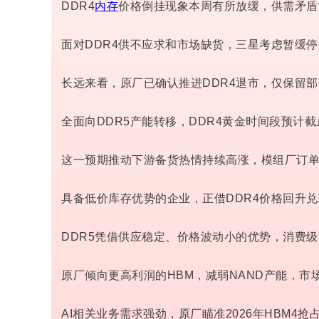
DDR4
内存
价格倒挂现象本周有所放缓，供需矛盾
面对DDR4供不应求和市场缺货，三星考虑暂缓
长远来看，原厂已确认推进DDR4退市，仅保留
全面向DDR5产能转移，DDR4黄金时间段预计
这一预期推动下游备货热情持续高涨，模组厂订
具备低价库存优势的企业，正借DDR4价格回升
DDR5凭借供应稳定、价格波动小的优势，消费
原厂倾向更高利润的
HBM
，减弱NAND产能，市
AI相关业务需求强劲，原厂瞄准2026年HBM4抢