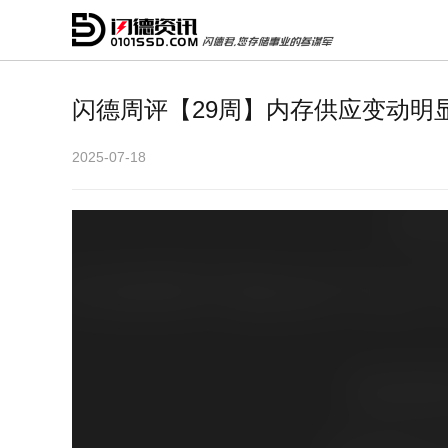
闪德周评【29周】内存供应变动明
2025-07-18