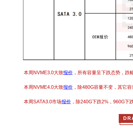
本周
NVME3.0
大致
报价
，所有容量呈下跌态势，跌
本周
NVME4.0
大致
报价
，除
480G
容量不变，其它容
本周
SATA3.0
市场
报价
，除
240G
下跌
2%
，
960G
下
DR