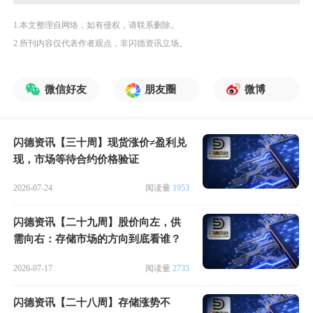
1.本文整理自网络，如有侵权，请联系删除。
2.所刊内容仅代表作者观点，非闪德资讯立场。
微信好友
朋友圈
微博
闪德资讯【三十周】现货涨价≠盈利兑
现，市场等待合约价格验证
2026-07-24
阅读量
1953
闪德资讯【二十九周】股价向左，供
需向右：存储市场的方向到底看谁？
2026-07-17
阅读量
2735
闪德资讯【二十八周】存储涨势不