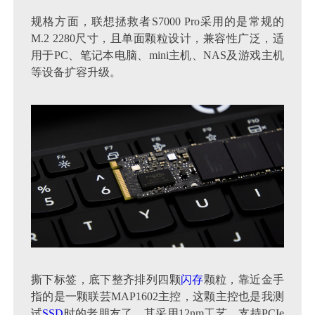
规格方面，联想拯救者S7000 Pro采用的是常规的
M.2 2280尺寸，且单面颗粒设计，兼容性广泛，适
用于PC、笔记本电脑、mini主机、NAS及游戏主机
等设备扩容升级。
撕下标签，底下整齐排列四颗
闪存
颗粒，靠近金手
指的是一颗联芸MAP1602主控，这颗主控也是我测
试
SSD
时的老朋友了。其采用12nm工艺，支持PCIe