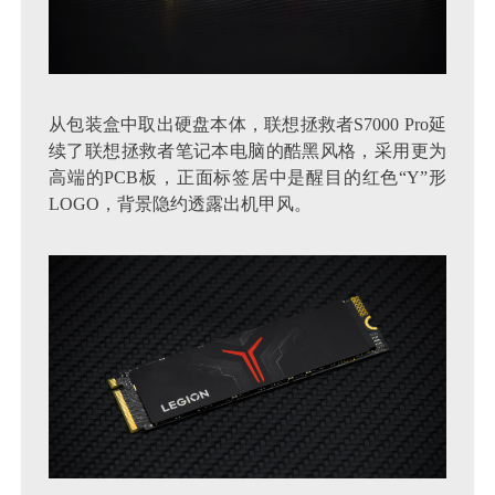
从包装盒中取出硬盘本体，联想拯救者S7000 Pro延
续了联想拯救者笔记本电脑的酷黑风格，采用更为
高端的PCB板，正面标签居中是醒目的红色“Y”形
LOGO，背景隐约透露出机甲风。