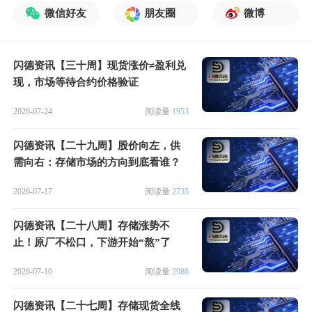
微信好友
朋友圈
微博
闪德资讯【三十周】现货涨价≠盈利兑
现，市场等待合约价格验证
2026-07-24
阅读量
1953
闪德资讯【二十九周】股价向左，供
需向右：存储市场的方向到底看谁？
2026-07-17
阅读量
2735
闪德资讯【二十八周】存储涨势不
止！原厂不松口，下游开始“熬”了
2026-07-10
阅读量
2986
闪德资讯【二十七周】存储现货全线